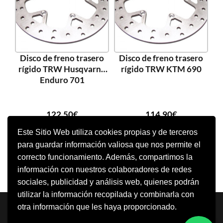
Disco de freno trasero
Disco de freno trasero
rígido TRW Husqvarna
rígido TRW KTM 690
Enduro 701
122,50
€
114,90
€
Este Sitio Web utiliza cookies propias y de terceros
para guardar información valiosa que nos permite el
AÑADIR AL CARRITO
AÑADIR AL CARRITO
correcto funcionamiento. Además, compartimos la
información con nuestros colaboradores de redes
sociales, publicidad y análisis web, quienes podrán
utilizar la información recopilada y combinarla con
Neve
| Funciona gracias a
WordPress
otra información que les haya proporcionado.
Aviso Legal
Política de cookies