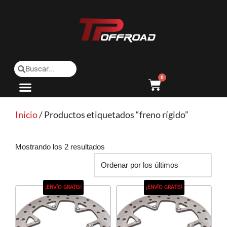
Saltar
al
contenido
0
Inicio
/ Productos etiquetados “freno rígido”
Mostrando los 2 resultados
¡ENVÍO GRATIS!
¡ENVÍO GRATIS!