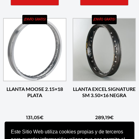
¡ENVÍO GRATIS!
¡ENVÍO GRATIS!
LLANTA MOOSE 2.15×18
LLANTA EXCEL SIGNATURE
PLATA
SM 3.50×16 NEGRA
131,05
€
289,19
€
Este Sitio Web utiliza cookies propias y de terceros
AÑADIR AL CARRITO
AÑADIR AL CARRITO