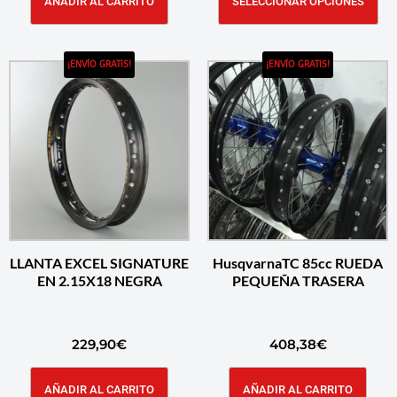
AÑADIR AL CARRITO
SELECCIONAR OPCIONES
¡ENVÍO GRATIS!
¡ENVÍO GRATIS!
LLANTA EXCEL SIGNATURE
HusqvarnaTC 85cc RUEDA
EN 2.15X18 NEGRA
PEQUEÑA TRASERA
229,90
€
408,38
€
AÑADIR AL CARRITO
AÑADIR AL CARRITO