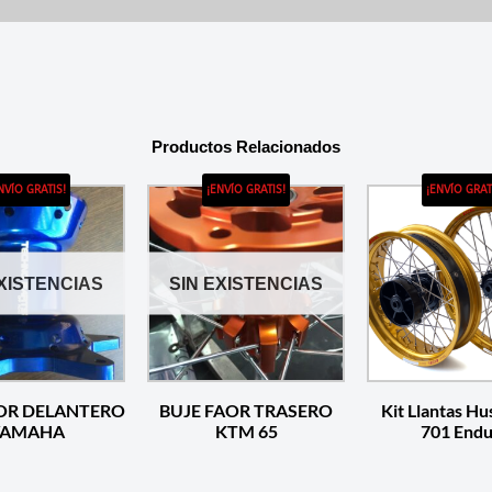
Productos Relacionados
NVÍO GRATIS!
¡ENVÍO GRATIS!
¡ENVÍO GRAT
EXISTENCIAS
SIN EXISTENCIAS
AOR DELANTERO
BUJE FAOR TRASERO
Kit Llantas H
YAMAHA
KTM 65
701 End