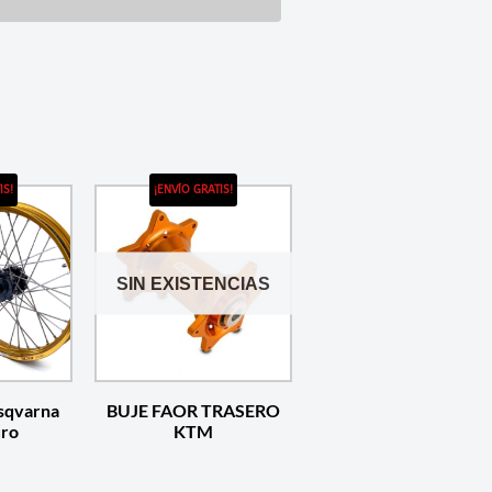
IS!
¡ENVÍO GRATIS!
SIN EXISTENCIAS
usqvarna
BUJE FAOR TRASERO
uro
KTM