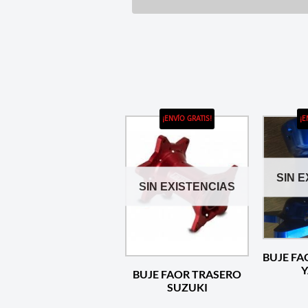
¡ENVÍO GRATIS!
¡E
SIN 
SIN EXISTENCIAS
BUJE F
BUJE FAOR TRASERO
SUZUKI