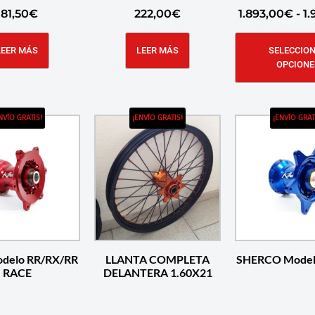
181,50
€
222,00
€
1.893,00
€
-
1.
LEER MÁS
LEER MÁS
SELECCIO
OPCIONE
NVÍO GRATIS!
¡ENVÍO GRATIS!
¡ENVÍO GRAT
delo RR/RX/RR
LLANTA COMPLETA
SHERCO Model
RACE
DELANTERA 1.60X21