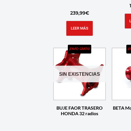
239,99
€
LEER MÁS
¡ENVÍO GRATIS!
¡E
SIN EXISTENCIAS
BUJE FAOR TRASERO
BETA Mo
HONDA 32 radios