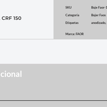
SKU
Buje Faor
Categoría
Bujer Faos
CRF 150
Etiquetas
anodizado
,
Marca:
FAOR
cional