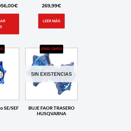
956,00
€
269,99
€
NAR
LEER MÁS
S
IS!
¡ENVÍO GRATIS!
SIN EXISTENCIAS
o SE/SEF
BUJE FAOR TRASERO
HUSQVARNA