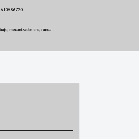
-1610586720
buje
,
mecanizados cnc
,
rueda