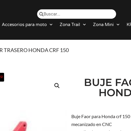
Accesorios para moto
Zona Trail
Zona Mini
K
OR TRASERO HONDA CRF 150
S!
BUJE FA
HOND
Buje Faor para Honda crf 150 
mecanizado en CNC