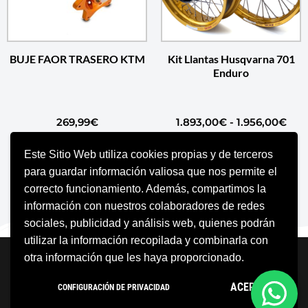
BUJE FAOR TRASERO KTM
Kit Llantas Husqvarna 701
Enduro
269,99
€
1.893,00
€
-
1.956,00
€
Este Sitio Web utiliza cookies propias y de terceros
LEER MÁS
SELECCIONAR OPCIONES
para guardar información valiosa que nos permite el
correcto funcionamiento. Además, compartimos la
información con nuestros colaboradores de redes
sociales, publicidad y análisis web, quienes podrán
utilizar la información recopilada y combinarla con
Neve
| Funciona gracias a
WordPress
otra información que les haya proporcionado.
Aviso Legal
Política de cookies
ACEPTO
CONFIGURACIÓN DE PRIVACIDAD
Política de privacidad
Condiciones Generales