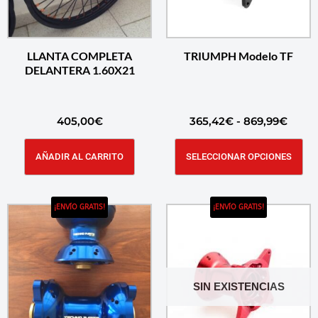
LLANTA COMPLETA
TRIUMPH Modelo TF
DELANTERA 1.60X21
405,00
€
365,42
€
-
869,99
€
AÑADIR AL CARRITO
SELECCIONAR OPCIONES
¡ENVÍO GRATIS!
¡ENVÍO GRATIS!
SIN EXISTENCIAS