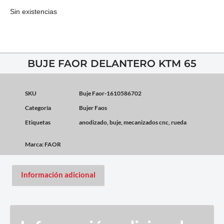
Sin existencias
BUJE FAOR DELANTERO KTM 65
SKU
Buje Faor-1610586702
Categoría
Bujer Faos
Etiquetas
anodizado
,
buje
,
mecanizados cnc
,
rueda
Marca:
FAOR
Información adicional