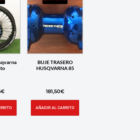
usqvarna
BUJE TRASERO
to
HUSQVARNA 85
5
€
181,50
€
ARRITO
AÑADIR AL CARRITO