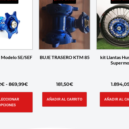
Modelo SE/SEF
BUJE TRASERO KTM 85
kit Llantas H
Supermo
2
€
-
869,99
€
181,50
€
1.894,0
LECCIONAR
AÑADIR AL CARRITO
AÑADIR AL C
OPCIONES