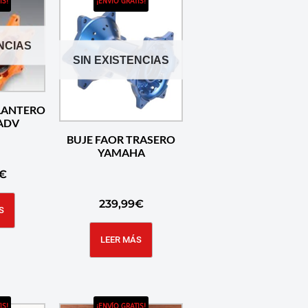
IS!
¡ENVÍO GRATIS!
NCIAS
SIN EXISTENCIAS
LANTERO
ADV
BUJE FAOR TRASERO
YAMAHA
€
239,99
€
S
LEER MÁS
IS!
¡ENVÍO GRATIS!