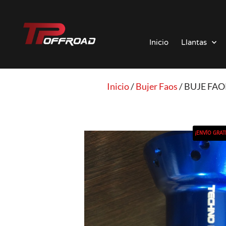
Saltar
al
Inicio
Llantas
contenido
Inicio
/
Bujer Faos
/ BUJE FA
¡ENVÍO GRATI