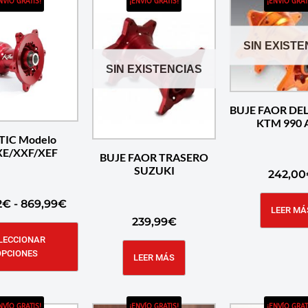
NVÍO GRATIS!
¡ENVÍO GRATIS!
¡ENVÍO GRAT
SIN EXISTE
SIN EXISTENCIAS
BUJE FAOR DE
KTM 990 
TIC Modelo
XE/XXF/XEF
BUJE FAOR TRASERO
SUZUKI
242,00
2
€
-
869,99
€
LEER MÁ
239,99
€
LECCIONAR
OPCIONES
LEER MÁS
NVÍO GRATIS!
¡ENVÍO GRATIS!
¡ENVÍO GRAT