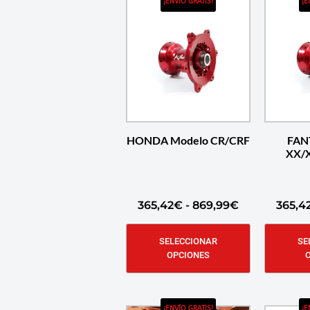
¡ENVÍO GRATIS!
¡E
HONDA Modelo CR/CRF
FAN
XX/
365,42
€
-
869,99
€
365,4
SELECCIONAR
SE
OPCIONES
¡ENVÍO GRATIS!
¡E