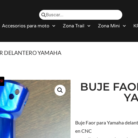
Accesorios para moto
Zona Trail
Zona Mini
K
OR DELANTERO YAMAHA
S!
BUJE FAO
Y
Buje Faor para Yamaha delant
en CNC