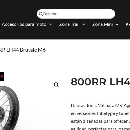
Accesorios para moto
Zona Trail
Zona Mini
K
RR LH44 Brutale M6
S!
800RR LH
Llantas Jonic M6 para MV Ag
en versiones tubetype y tubele
están diseñadas para ofrecer u
agilidad, perfectas para los m