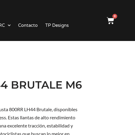
0
RC
Contacto
TP Designs
44 BRUTALE M6
usta 800RR LH44 Brutale, disponibles
ss. Estas llantas de alto rendimiento
na excelente tracción, estabilidad y
otociclistas que buscan lo mejor en