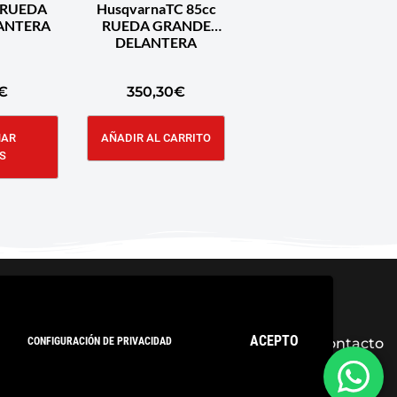
 RUEDA
HusqvarnaTC 85cc
ANTERA
RUEDA GRANDE
DELANTERA
€
350,30
€
NAR
AÑADIR AL CARRITO
S
ACEPTO
CONFIGURACIÓN DE PRIVACIDAD
ica de privacidad
Condiciones Generales
Contacto