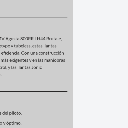
a MV Agusta 800RR LH44 Brutale,
ype y tubeless, estas llantas
y eficiencia. Con una construcción
os más exigentes y en las maniobras
l, y las llantas Jonic
.
 del piloto.
o y óptimo.