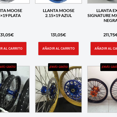
NTA MOOSE
LLANTA MOOSE
LLANTA E
1.85×19 PLATA
2.15×19 AZUL
SIGNATURE MX
NEGR
131,05
€
131,05
€
211,75
R AL CARRITO
AÑADIR AL CARRITO
AÑADIR AL C
NVÍO GRATIS!
¡ENVÍO GRATIS!
¡ENVÍO GRAT