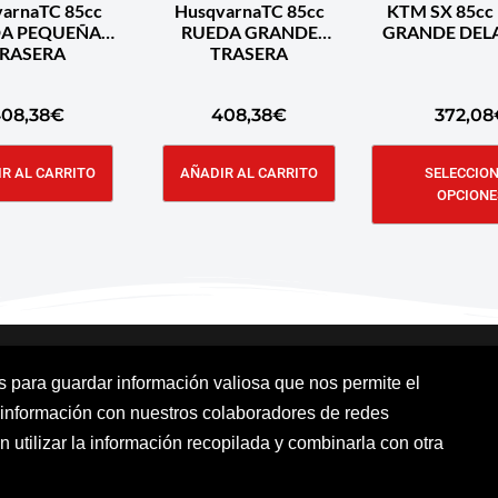
arnaTC 85cc
HusqvarnaTC 85cc
KTM SX 85cc
A PEQUEÑA
RUEDA GRANDE
GRANDE DEL
RASERA
TRASERA
08,38
€
408,38
€
372,08
R AL CARRITO
AÑADIR AL CARRITO
SELECCIO
OPCIONE
os para guardar información valiosa que nos permite el
 información con nuestros colaboradores de redes
Aviso Legal
Política de cookies
Polít
n utilizar la información recopilada y combinarla con otra