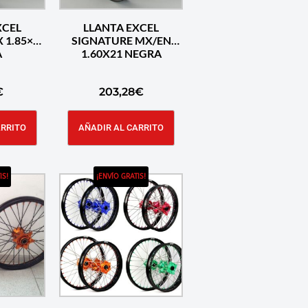
XCEL
LLANTA EXCEL
 1.85×19
SIGNATURE MX/EN
A
1.60X21 NEGRA
€
203,28
€
ARRITO
AÑADIR AL CARRITO
IS!
¡ENVÍO GRATIS!