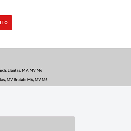
ITO
nich
,
Llantas
,
MV
,
MV M6
tas
,
MV Brutale M6
,
MV M6