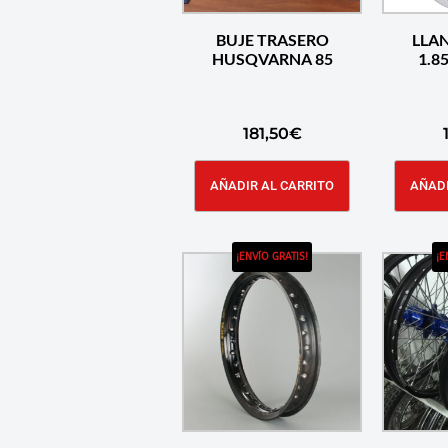
BUJE TRASERO
LLA
HUSQVARNA 85
181,50
€
AÑADIR AL CARRITO
AÑADI
¡ENVÍO GRATIS!
¡E