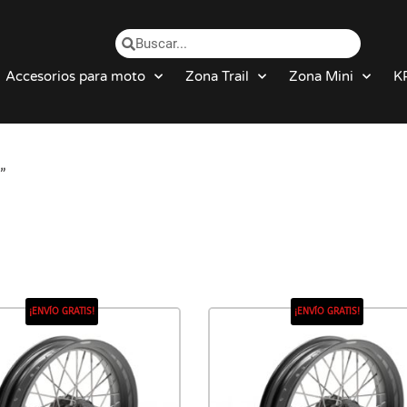
Accesorios para moto
Zona Trail
Zona Mini
K
”
¡ENVÍO GRATIS!
¡ENVÍO GRATIS!