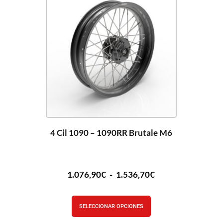
4 Cil 1090 – 1090RR Brutale M6
1.076,90
€
-
1.536,70
€
SELECCIONAR OPCIONES