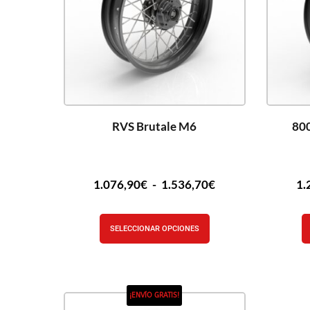
RVS Brutale M6
80
1.076,90
€
-
1.536,70
€
1.
SELECCIONAR OPCIONES
¡ENVÍO GRATIS!