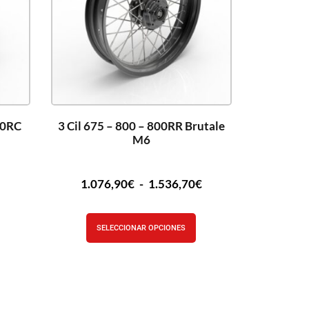
00RC
3 Cil 675 – 800 – 800RR Brutale
M6
€
1.076,90
€
-
1.536,70
€
SELECCIONAR OPCIONES