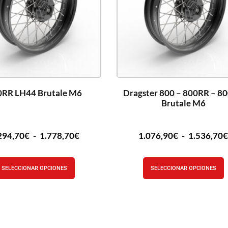
0RR LH44 Brutale M6
Dragster 800 – 800RR – 8
Brutale M6
294,70
€
-
1.778,70
€
1.076,90
€
-
1.536,70
SELECCIONAR OPCIONES
SELECCIONAR OPCIONES