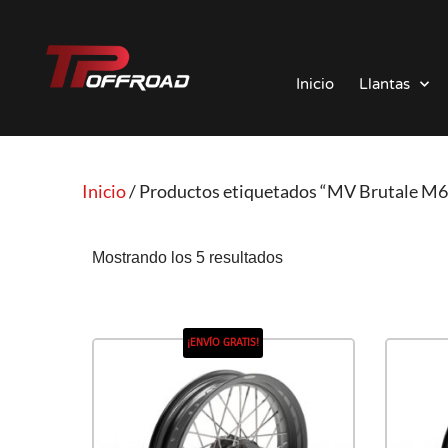
Saltar
al
Inicio
Llantas
contenido
Inicio
/ Productos etiquetados “MV Brutale M6
Mostrando los 5 resultados
¡ENVÍO GRATIS!