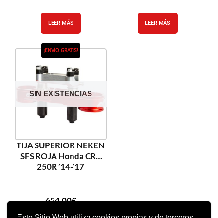
LEER MÁS
LEER MÁS
¡ENVÍO GRATIS!
SIN EXISTENCIAS
TIJA SUPERIOR NEKEN
SFS ROJA Honda CRF
250R ’14-’17
654,00
€
Este Sitio Web utiliza cookies propias y de terceros