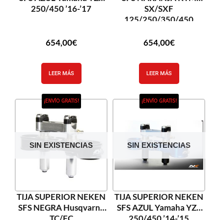
250/450 ’16-’17
SX/SXF
125/250/350/450
’13-’17
654,00
€
654,00
€
LEER MÁS
LEER MÁS
¡ENVÍO GRATIS!
¡ENVÍO GRATIS!
SIN EXISTENCIAS
SIN EXISTENCIAS
TIJA SUPERIOR NEKEN
TIJA SUPERIOR NEKEN
SFS NEGRA Husqvarna
SFS AZUL Yamaha YZF
TC/FC
250/450 ’14-’15