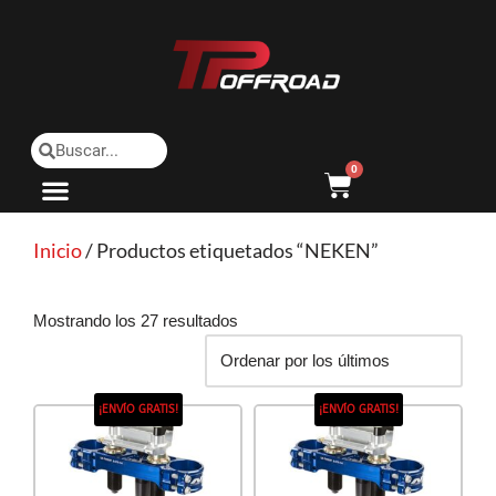
Saltar
al
contenido
0
Inicio
/ Productos etiquetados “NEKEN”
Mostrando los 27 resultados
¡ENVÍO GRATIS!
¡ENVÍO GRATIS!