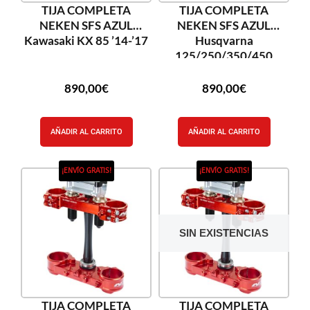
TIJA COMPLETA
TIJA COMPLETA
NEKEN SFS AZUL
NEKEN SFS AZUL
Kawasaki KX 85 ’14-’17
Husqvarna
125/250/350/450
’15-’17
890,00
€
890,00
€
AÑADIR AL CARRITO
AÑADIR AL CARRITO
¡ENVÍO GRATIS!
¡ENVÍO GRATIS!
SIN EXISTENCIAS
TIJA COMPLETA
TIJA COMPLETA