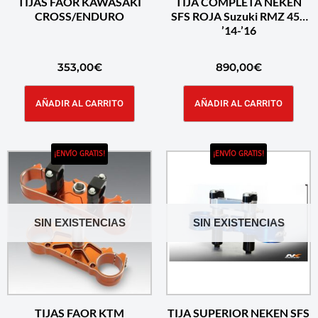
TIJAS FAOR KAWASAKI
TIJA COMPLETA NEKEN
CROSS/ENDURO
SFS ROJA Suzuki RMZ 450
’14-’16
353,00
€
890,00
€
AÑADIR AL CARRITO
AÑADIR AL CARRITO
¡ENVÍO GRATIS!
¡ENVÍO GRATIS!
SIN EXISTENCIAS
SIN EXISTENCIAS
TIJAS FAOR KTM
TIJA SUPERIOR NEKEN SFS