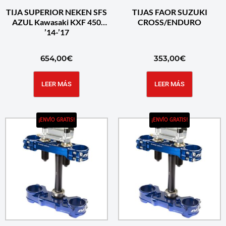
TIJA SUPERIOR NEKEN SFS
TIJAS FAOR SUZUKI
AZUL Kawasaki KXF 450
CROSS/ENDURO
’14-’17
654,00
€
353,00
€
LEER MÁS
LEER MÁS
¡ENVÍO GRATIS!
¡ENVÍO GRATIS!