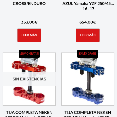
CROSS/ENDURO
AZUL Yamaha YZF 250/450
’16-’17
353,00
€
654,00
€
LEER MÁS
LEER MÁS
¡ENVÍO GRATIS!
¡ENVÍO GRATIS!
SIN EXISTENCIAS
TIJA COMPLETA NEKEN
TIJA COMPLETA NEKEN