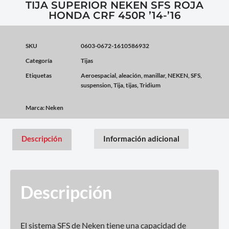
TIJA SUPERIOR NEKEN SFS ROJA
HONDA CRF 450R ’14-’16
SKU
0603-0672-1610586932
Categoría
Tijas
Etiquetas
Aeroespacial
,
aleación
,
manillar
,
NEKEN
,
SFS
,
suspension
,
Tija
,
tijas
,
Tridium
Marca:
Neken
Descripción
Información adicional
Descripción
El sistema SFS de Neken tiene una capacidad de