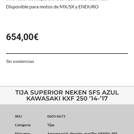
Disponible para motos de MX/SX y ENDURO
654,00
€
Sin existencias
TIJA SUPERIOR NEKEN SFS AZUL
KAWASAKI KXF 250 ’14-’17
SKU
0603-0673
Categoría
Tijas
Etiquetas
Aeroespacial
,
aleación
,
manillar
,
NEKEN
,
SFS
,