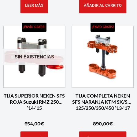
LEER MÁS
AÑADIR AL CARRITO
¡ENVÍO GRATIS!
¡ENVÍO GRATIS!
SIN EXISTENCIAS
TIJA SUPERIOR NEKEN SFS
TIJA COMPLETA NEKEN
ROJA Suzuki RMZ 250
SFS NARANJA KTM SX/SXF
’14-’15
125/250/350/450 ’13-’17
654,00
€
890,00
€