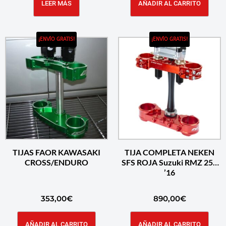
LEER MÁS
AÑADIR AL CARRITO
¡ENVÍO GRATIS!
¡ENVÍO GRATIS!
TIJAS FAOR KAWASAKI
TIJA COMPLETA NEKEN
CROSS/ENDURO
SFS ROJA Suzuki RMZ 250
’16
353,00
€
890,00
€
AÑADIR AL CARRITO
AÑADIR AL CARRITO