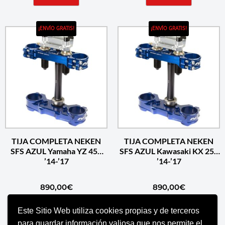
¡ENVÍO GRATIS!
¡ENVÍO GRATIS!
TIJA COMPLETA NEKEN
TIJA COMPLETA NEKEN
SFS AZUL Yamaha YZ 450
SFS AZUL Kawasaki KX 250
’14-’17
’14-’17
890,00
€
890,00
€
Este Sitio Web utiliza cookies propias y de terceros
AÑADIR AL CARRITO
AÑADIR AL CARRITO
para guardar información valiosa que nos permite el