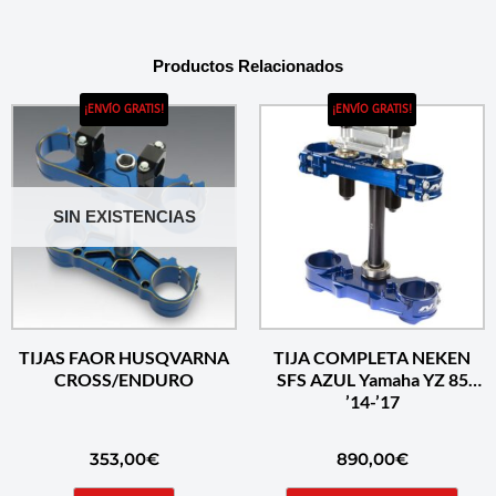
Productos Relacionados
¡ENVÍO GRATIS!
¡ENVÍO GRATIS!
SIN EXISTENCIAS
TIJAS FAOR HUSQVARNA
TIJA COMPLETA NEKEN
CROSS/ENDURO
SFS AZUL Yamaha YZ 85
’14-’17
353,00
€
890,00
€