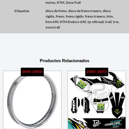
motos
,
KTM
,
Zona Trail
Etiquetas
disco de freno
,
disco de freno trasero
,
disco
rígido
,
freno
,
freno rígido
,
freno trasero
,
ktm
,
ktm 690
,
KTM Enduro 690
,
tp-offroad
,
trail
,
trw
,
zona trail
Productos Relacionados
¡ENVÍO GRATIS!
¡ENVÍO GRATIS!