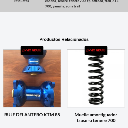
Etiquetas
cadena
,
Tenere
,
tenere 700
,
tp-offroad
,
trail
,
XTZ
700
,
yamaha
,
zona trail
Productos Relacionados
¡ENVÍO GRATIS!
¡ENVÍO GRATIS!
BUJE DELANTERO KTM 85
Muelle amortiguador
trasero tenere 700