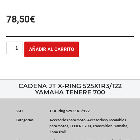
78,50
€
AÑADIR AL CARRITO
CADENA JT X-RING 525X1R3/122
YAMAHA TENERE 700
SKU
JT X-Ring 525X1R3/122
Categorías
Accesorios para moto
,
Accesorios y recambios
para motos
,
TENERE 700
,
Transmisión
,
Yamaha
,
Zona Trail