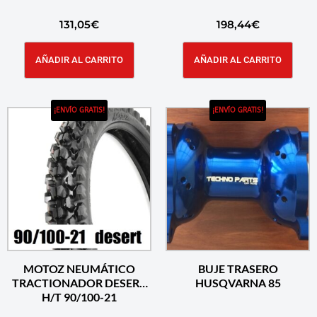
131,05
€
198,44
€
AÑADIR AL CARRITO
AÑADIR AL CARRITO
¡ENVÍO GRATIS!
¡ENVÍO GRATIS!
MOTOZ NEUMÁTICO
BUJE TRASERO
TRACTIONADOR DESERT
HUSQVARNA 85
H/T 90/100-21