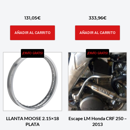
131,05
€
333,96
€
AÑADIR AL CARRITO
AÑADIR AL CARRITO
¡ENVÍO GRATIS!
¡ENVÍO GRATIS!
LLANTA MOOSE 2.15×18
Escape LM Honda CRF 250 –
PLATA
2013