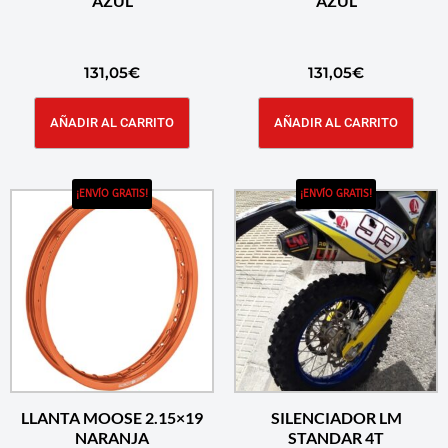
AZUL
AZUL
131,05
€
131,05
€
AÑADIR AL CARRITO
AÑADIR AL CARRITO
¡ENVÍO GRATIS!
¡ENVÍO GRATIS!
LLANTA MOOSE 2.15×19
SILENCIADOR LM
NARANJA
STANDAR 4T