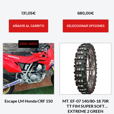
131,05
€
680,00
€
AÑADIR AL CARRITO
SELECCIONAR OPCIONES
¡ENVÍO GRATIS!
Escape LM Honda CRF 150
MT. EF-07 140/80-18 70R
TT FIM SUPER SOFT
EXTREME 2 GREEN