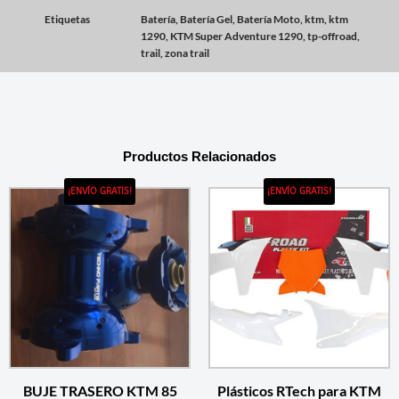
Etiquetas
Batería
,
Batería Gel
,
Batería Moto
,
ktm
,
ktm
1290
,
KTM Super Adventure 1290
,
tp-offroad
,
trail
,
zona trail
Productos Relacionados
¡ENVÍO GRATIS!
¡ENVÍO GRATIS!
BUJE TRASERO KTM 85
Plásticos RTech para KTM