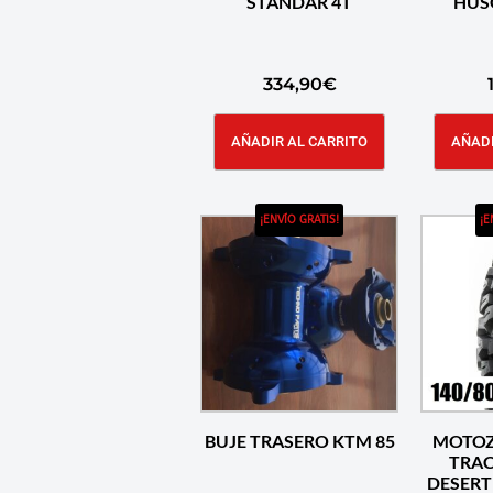
STANDAR 4T
HUS
334,90
€
AÑADIR AL CARRITO
AÑADI
¡ENVÍO GRATIS!
¡E
BUJE TRASERO KTM 85
MOTOZ
TRA
DESERT 