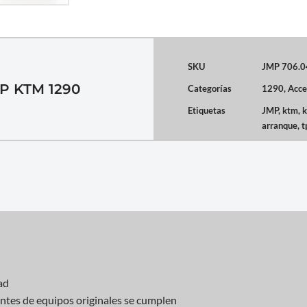
SKU
JMP 706.0
 KTM 1290
Categorías
1290
,
Acce
Etiquetas
JMP
,
ktm
,
arranque
,
t
ad
cantes de equipos originales se cumplen