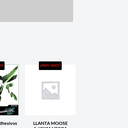
IS!
¡ENVÍO GRATIS!
dhesivos
LLANTA MOOSE