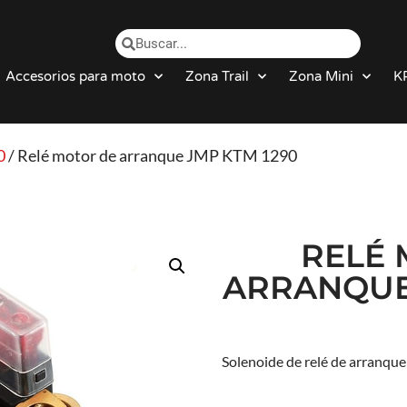
Accesorios para moto
Zona Trail
Zona Mini
K
0
/ Relé motor de arranque JMP KTM 1290
RELÉ 
ARRANQUE
Solenoide de relé de arranque 