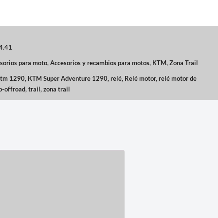
4.41
sorios para moto
,
Accesorios y recambios para motos
,
KTM
,
Zona Trail
ktm 1290
,
KTM Super Adventure 1290
,
relé
,
Relé motor
,
relé motor de
p-offroad
,
trail
,
zona trail