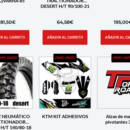
QVARNA 85
TRACTIONADOR
DESERT H/T 90/100-21
181,50
€
64,58
€
195,00
R AL CARRITO
AÑADIR AL CARRITO
AÑADIR AL C
NVÍO GRATIS!
¡ENVÍO GRATIS!
¡ENVÍO GRAT
 NEUMÁTICO
KTM KIT ADHESIVOS
Alzas de ma
CTIONADOR
pivotantes
H/T 140/80-18