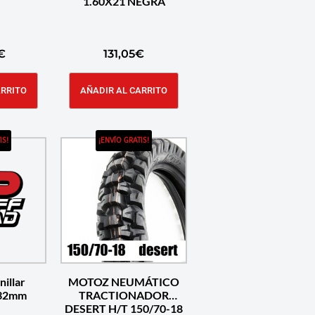
1.60X21 NEGRA
€
131,05
€
ARRITO
AÑADIR AL CARRITO
IS!
¡ENVÍO GRATIS!
nillar
MOTOZ NEUMÁTICO
 32mm
TRACTIONADOR
DESERT H/T 150/70-18