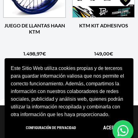
JUEGO DE LLANTAS HAAN
KTM KIT ADHESIVOS
KTM
1.498,97
€
149,00
€
Este Sitio Web utiliza cookies propias y de terceros
AÑADIR AL CARRITO
AÑADIR AL CARRITO
para guardar información valiosa que nos permite el
correcto funcionamiento. Además, compartimos la
información con nuestros colaboradores de redes
sociales, publicidad y análisis web, quienes podrán
utilizar la información recopilada y combinarla con
Neve
| Funciona gracias a
WordPress
otra información que les haya proporcionado.
Aviso Legal
Política de cookies
ACEPTO
CONFIGURACIÓN DE PRIVACIDAD
Política de privacidad
Condiciones Generales