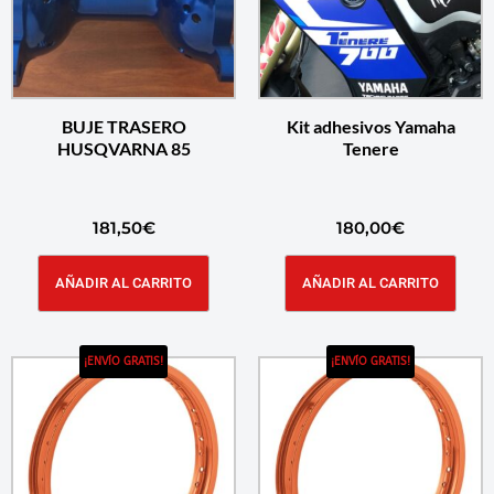
BUJE TRASERO
Kit adhesivos Yamaha
HUSQVARNA 85
Tenere
181,50
€
180,00
€
AÑADIR AL CARRITO
AÑADIR AL CARRITO
¡ENVÍO GRATIS!
¡ENVÍO GRATIS!