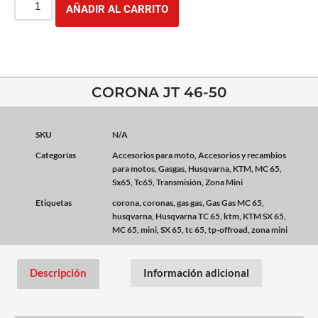
AÑADIR AL CARRITO
CORONA JT 46-50
SKU
N/A
Categorías
Accesorios para moto
,
Accesorios y recambios
para motos
,
Gasgas
,
Husqvarna
,
KTM
,
MC 65
,
Sx65
,
Tc65
,
Transmisión
,
Zona Mini
Etiquetas
corona
,
coronas
,
gas gas
,
Gas Gas MC 65
,
husqvarna
,
Husqvarna TC 65
,
ktm
,
KTM SX 65
,
MC 65
,
mini
,
SX 65
,
tc 65
,
tp-offroad
,
zona mini
Descripción
Información adicional