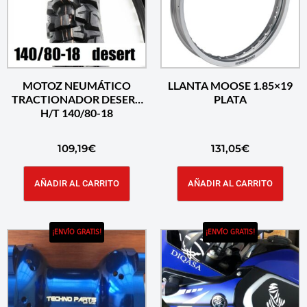
MOTOZ NEUMÁTICO
LLANTA MOOSE 1.85×19
TRACTIONADOR DESERT
PLATA
H/T 140/80-18
109,19
€
131,05
€
AÑADIR AL CARRITO
AÑADIR AL CARRITO
¡ENVÍO GRATIS!
¡ENVÍO GRATIS!