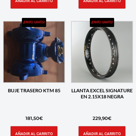
AÑADIR AL CARRITO
AÑADIR AL CARRITO
¡ENVÍO GRATIS!
¡ENVÍO GRATIS!
BUJE TRASERO KTM 85
LLANTA EXCEL SIGNATURE
EN 2.15X18 NEGRA
181,50
€
229,90
€
AÑADIR AL CARRITO
AÑADIR AL CARRITO