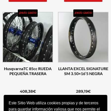
¡ENVÍO GRATIS!
¡ENVÍO GRATIS!
HusqvarnaTC 85cc RUEDA
LLANTA EXCEL SIGNATURE
PEQUEÑA TRASERA
SM 3.50×16’5 NEGRA
408,38
€
289,19
€
Este Sitio Web utiliza cookies propias y de terceros
AÑADIR AL CARRITO
AÑADIR AL CARRITO
para guardar información valiosa que nos permite el