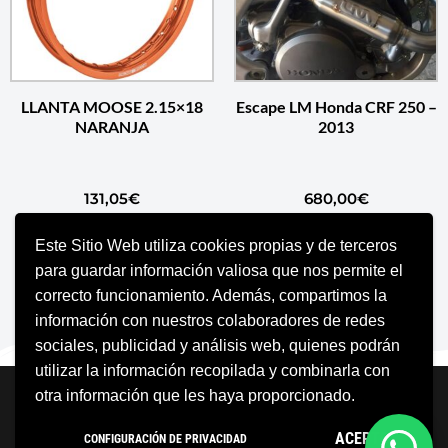
LLANTA MOOSE 2.15×18
Escape LM Honda CRF 250 –
NARANJA
2013
131,05
€
680,00
€
Este Sitio Web utiliza cookies propias y de terceros
AÑADIR AL CARRITO
SELECCIONAR OPCIONES
para guardar información valiosa que nos permite el
correcto funcionamiento. Además, compartimos la
información con nuestros colaboradores de redes
sociales, publicidad y análisis web, quienes podrán
utilizar la información recopilada y combinarla con
Neve
| Funciona gracias a
WordPress
otra información que les haya proporcionado.
Aviso Legal
Política de cookies
ACEPTO
CONFIGURACIÓN DE PRIVACIDAD