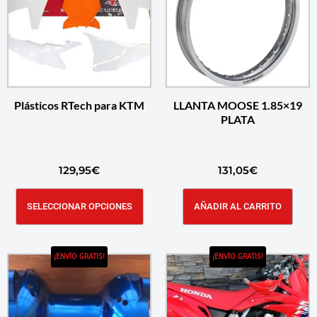
Plásticos RTech para KTM
LLANTA MOOSE 1.85×19
PLATA
129,95
€
131,05
€
SELECCIONAR OPCIONES
AÑADIR AL CARRITO
¡ENVÍO GRATIS!
¡ENVÍO GRATIS!