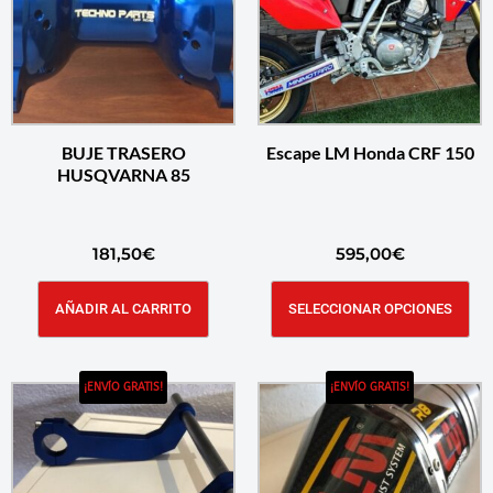
BUJE TRASERO
Escape LM Honda CRF 150
HUSQVARNA 85
181,50
€
595,00
€
AÑADIR AL CARRITO
SELECCIONAR OPCIONES
¡ENVÍO GRATIS!
¡ENVÍO GRATIS!