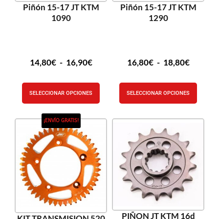
Piñón 15-17 JT KTM
Piñón 15-17 JT KTM
1090
1290
14,80
€
-
16,90
€
16,80
€
-
18,80
€
SELECCIONAR OPCIONES
SELECCIONAR OPCIONES
¡ENVÍO GRATIS!
PIÑON JT KTM 16d
KIT TRANSMISION 520