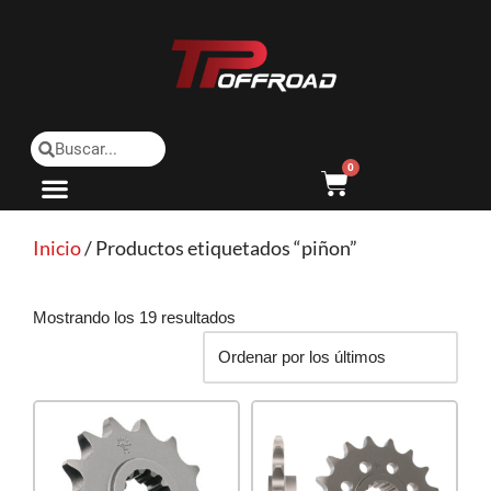
Saltar
al
contenido
0
Inicio
/ Productos etiquetados “piñon”
Mostrando los 19 resultados