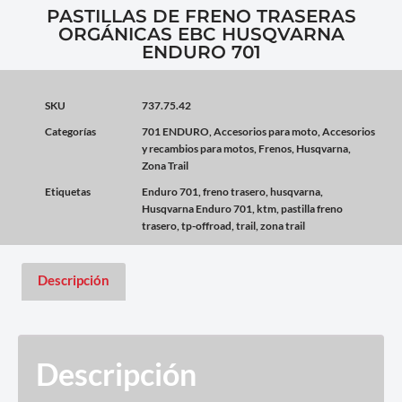
PASTILLAS DE FRENO TRASERAS
ORGÁNICAS EBC HUSQVARNA
ENDURO 701
SKU
737.75.42
Categorías
701 ENDURO
,
Accesorios para moto
,
Accesorios
y recambios para motos
,
Frenos
,
Husqvarna
,
Zona Trail
Etiquetas
Enduro 701
,
freno trasero
,
husqvarna
,
Husqvarna Enduro 701
,
ktm
,
pastilla freno
trasero
,
tp-offroad
,
trail
,
zona trail
Descripción
Descripción