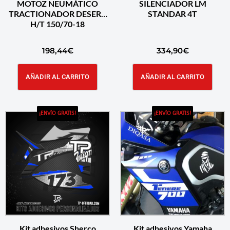
MOTOZ NEUMÁTICO
SILENCIADOR LM
TRACTIONADOR DESERT
STANDAR 4T
H/T 150/70-18
198,44
€
334,90
€
AÑADIR AL CARRITO
AÑADIR AL CARRITO
¡ENVÍO GRATIS!
¡ENVÍO GRATIS!
Kit adhesivos Sherco
Kit adhesivos Yamaha