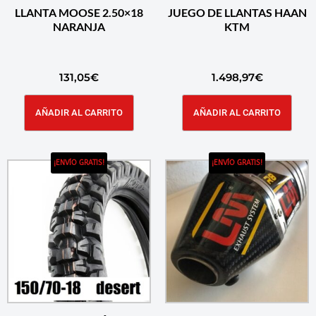
LLANTA MOOSE 2.50×18
JUEGO DE LLANTAS HAAN
NARANJA
KTM
131,05
€
1.498,97
€
AÑADIR AL CARRITO
AÑADIR AL CARRITO
¡ENVÍO GRATIS!
¡ENVÍO GRATIS!