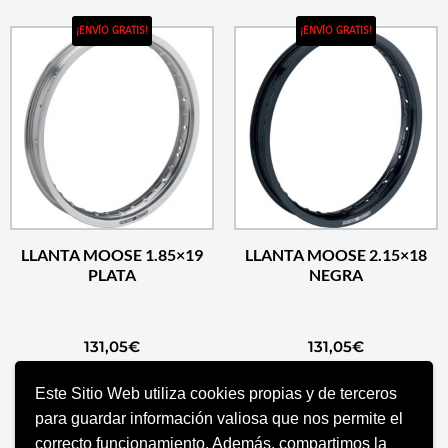
¡ENVÍO GRATIS!
¡ENVÍO GRATIS!
LLANTA MOOSE 1.85×19
LLANTA MOOSE 2.15×18
PLATA
NEGRA
131,05
€
131,05
€
Este Sitio Web utiliza cookies propias y de terceros
AÑADIR AL CARRITO
AÑADIR AL CARRITO
para guardar información valiosa que nos permite el
correcto funcionamiento. Además, compartimos la