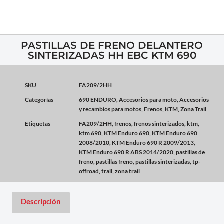
PASTILLAS DE FRENO DELANTERO
SINTERIZADAS HH EBC KTM 690
SKU
FA209/2HH
Categorías
690 ENDURO
,
Accesorios para moto
,
Accesorios
y recambios para motos
,
Frenos
,
KTM
,
Zona Trail
Etiquetas
FA209/2HH
,
frenos
,
frenos sinterizados
,
ktm
,
ktm 690
,
KTM Enduro 690
,
KTM Enduro 690
2008/2010
,
KTM Enduro 690 R 2009/2013
,
KTM Enduro 690 R ABS 2014/2020
,
pastillas de
freno
,
pastillas freno
,
pastillas sinterizadas
,
tp-
offroad
,
trail
,
zona trail
Descripción