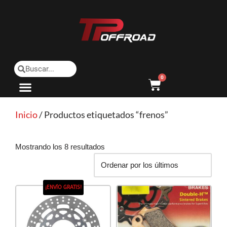
Saltar
al
contenido
0
Inicio
/ Productos etiquetados “frenos”
Mostrando los 8 resultados
¡ENVÍO GRATIS!