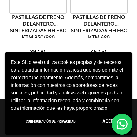
PASTILLAS DE FRENO
PASTILLAS DE FRENO
DELANTERO
DELANTERO
SINTERIZADAS HH EBC
SINTERIZADAS HH EBC
KTM 950/990
KTM 690
39,18
€
45,15
€
Este Sitio Web utiliza cookies propias y de terceros
para guardar información valiosa que nos permite el
AÑADIR AL CARRITO
AÑADIR AL CARRITO
correcto funcionamiento. Además, compartimos la
información con nuestros colaboradores de redes
sociales, publicidad y análisis web, quienes podrán
utilizar la información recopilada y combinarla con
Neve
| Funciona gracias a
WordPress
otra información que les haya proporcionado.
Aviso Legal
Política de cookies
ACEPTO
CONFIGURACIÓN DE PRIVACIDAD
Política de privacidad
Condiciones Generales
Contacto