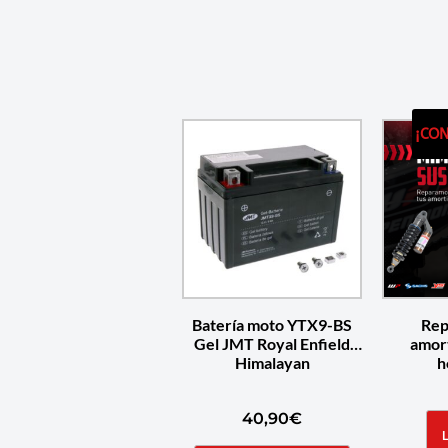
¡CO
Batería moto YTX9-BS
Rep
Gel JMT Royal Enfield
amor
Himalayan
h
40,90
€