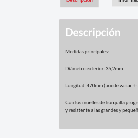
Descripción
Medidas principales:
Diámetro exterior: 35,2mm
Longitud: 470mm (puede variar +
Con los muelles de horquilla prog
y resistente a las grandes y pequeñ