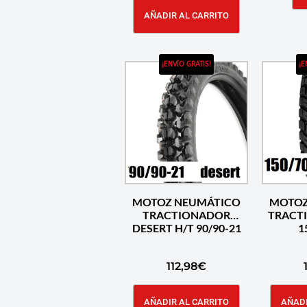
AÑADIR AL CARRITO
¡ENVÍO GRATIS!
¡E
MOTOZ NEUMÁTICO
MOTOZ
TRACTIONADOR
TRACT
DESERT H/T 90/90-21
1
112,98
€
AÑADIR AL CARRITO
AÑADI