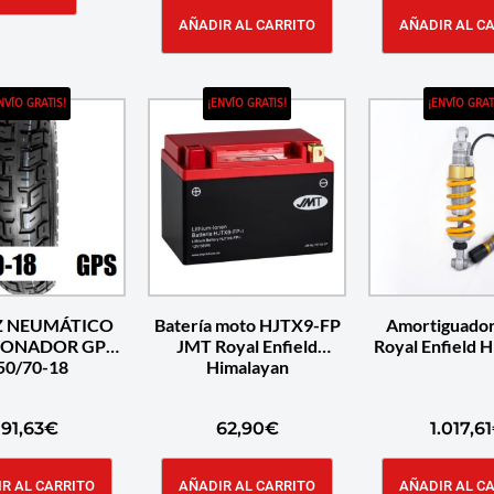
AÑADIR AL CARRITO
AÑADIR AL C
NVÍO GRATIS!
¡ENVÍO GRATIS!
¡ENVÍO GRAT
 NEUMÁTICO
Batería moto HJTX9-FP
Amortiguador
IONADOR GPS
JMT Royal Enfield
Royal Enfield 
50/70-18
Himalayan
191,63
€
62,90
€
1.017,61
R AL CARRITO
AÑADIR AL CARRITO
AÑADIR AL C