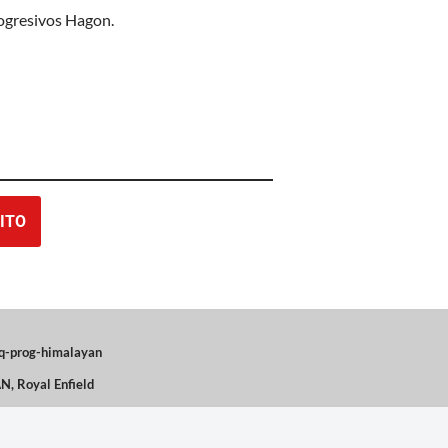
rogresivos Hagon.
ITO
q-prog-himalayan
AN
,
Royal Enfield