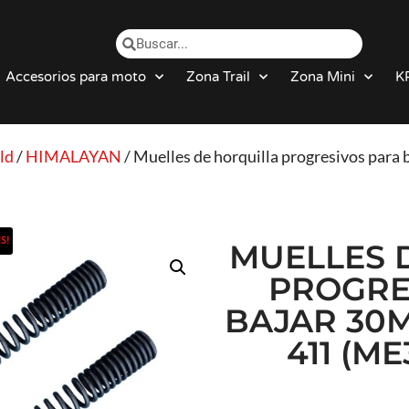
Accesorios para moto
Zona Trail
Zona Mini
K
ld
/
HIMALAYAN
/ Muelles de horquilla progresivos pa
S!
MUELLES 
PROGRE
BAJAR 30
411 (M