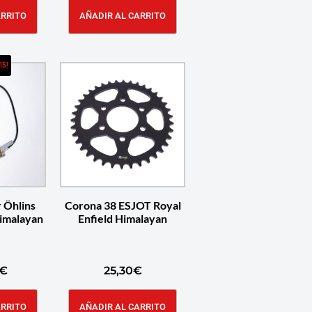
ARRITO
AÑADIR AL CARRITO
IS!
 Öhlins
Corona 38 ESJOT Royal
Himalayan
Enfield Himalayan
€
25,30
€
ARRITO
AÑADIR AL CARRITO