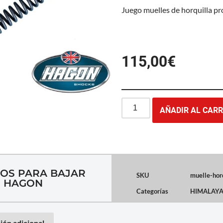
Juego muelles de horquilla p
115,00
€
AÑADIR AL CARR
VOS PARA BAJAR
SKU
muelle-hor
) HAGON
Categorías
HIMALAY
ión adicional