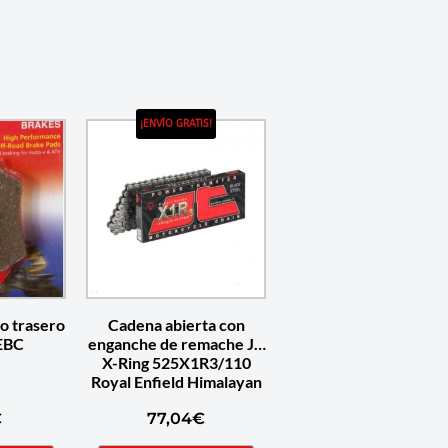
¡ENVÍO GRATIS!
no trasero
Cadena abierta con
EBC
enganche de remache JT
X-Ring 525X1R3/110
Royal Enfield Himalayan
€
77,04
€