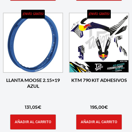
¡ENVÍO GRATIS!
¡ENVÍO GRATIS!
LLANTA MOOSE 2.15×19
KTM 790 KIT ADHESIVOS
AZUL
131,05
€
195,00
€
AÑADIR AL CARRITO
AÑADIR AL CARRITO