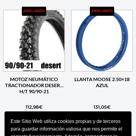
¡ENVÍO GRATIS!
¡ENVÍO GRATIS!
MOTOZ NEUMÁTICO
LLANTA MOOSE 2.50×18
TRACTIONADOR DESERT
AZUL
H/T 90/90-21
112,98
€
131,05
€
Este Sitio Web utiliza cookies propias y de terceros
AÑADIR AL CARRITO
AÑADIR AL CARRITO
para guardar información valiosa que nos permite el