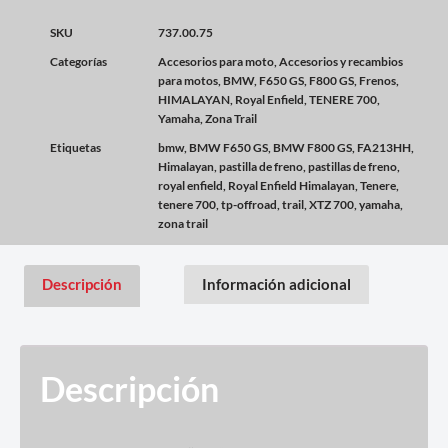
SKU
737.00.75
Categorías
Accesorios para moto
,
Accesorios y recambios
para motos
,
BMW
,
F650 GS
,
F800 GS
,
Frenos
,
HIMALAYAN
,
Royal Enfield
,
TENERE 700
,
Yamaha
,
Zona Trail
Etiquetas
bmw
,
BMW F650 GS
,
BMW F800 GS
,
FA213HH
,
Himalayan
,
pastilla de freno
,
pastillas de freno
,
royal enfield
,
Royal Enfield Himalayan
,
Tenere
,
tenere 700
,
tp-offroad
,
trail
,
XTZ 700
,
yamaha
,
zona trail
Descripción
Información adicional
Descripción