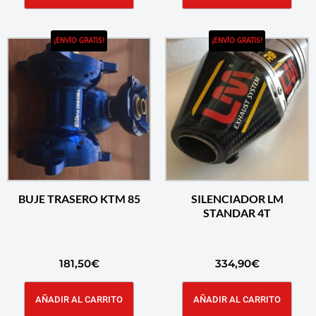
¡ENVÍO GRATIS!
¡ENVÍO GRATIS!
BUJE TRASERO KTM 85
SILENCIADOR LM
STANDAR 4T
181,50
€
334,90
€
AÑADIR AL CARRITO
AÑADIR AL CARRITO