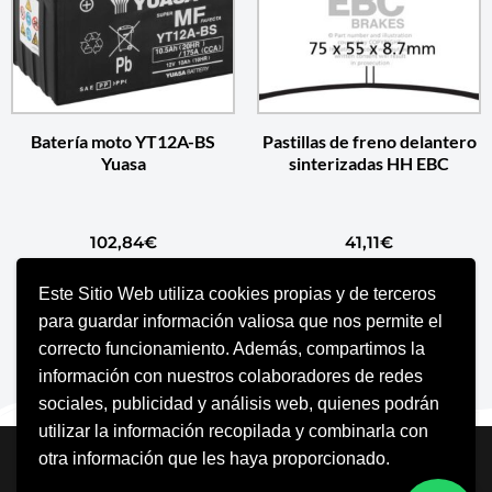
Batería moto YT12A-BS
Pastillas de freno delantero
Yuasa
sinterizadas HH EBC
102,84
€
41,11
€
Este Sitio Web utiliza cookies propias y de terceros
AÑADIR AL CARRITO
AÑADIR AL CARRITO
para guardar información valiosa que nos permite el
correcto funcionamiento. Además, compartimos la
información con nuestros colaboradores de redes
sociales, publicidad y análisis web, quienes podrán
utilizar la información recopilada y combinarla con
Neve
| Funciona gracias a
WordPress
otra información que les haya proporcionado.