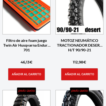
Filtro de aire foam juego
MOTOZ NEUMÁTICO
Twin Air Husqvarna Enduro
TRACTIONADOR DESERT
701
H/T 90/90-21
46,13
€
112,98
€
AÑADIR AL CARRITO
AÑADIR AL CARRITO
¡ENVÍO GRATIS!
¡ENVÍO GRATIS!