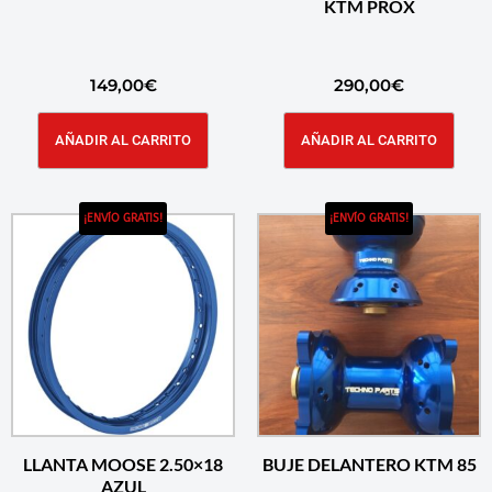
KTM PROX
149,00
€
290,00
€
AÑADIR AL CARRITO
AÑADIR AL CARRITO
¡ENVÍO GRATIS!
¡ENVÍO GRATIS!
LLANTA MOOSE 2.50×18
BUJE DELANTERO KTM 85
AZUL