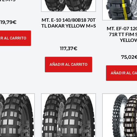
MT. E-10 140/80B18 70T
119,79
€
TL DAKAR YELLOW M+S
MT. EF-07 12
71R TT FIM
R AL CARRITO
YELLO
117,37
€
75,02
AÑADIR AL CARRITO
AÑADIR AL C