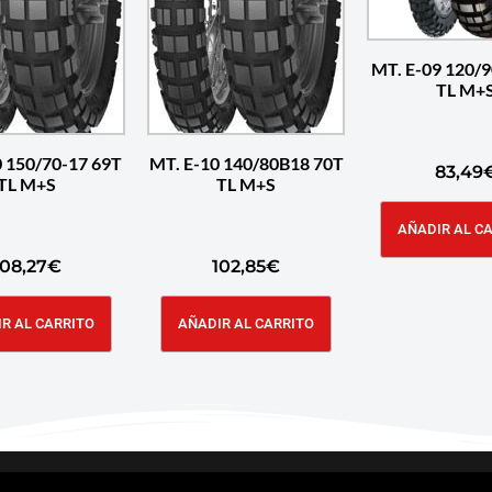
MT. E-09 120/9
TL M+
0 150/70-17 69T
MT. E-10 140/80B18 70T
83,49
TL M+S
TL M+S
AÑADIR AL C
108,27
€
102,85
€
R AL CARRITO
AÑADIR AL CARRITO