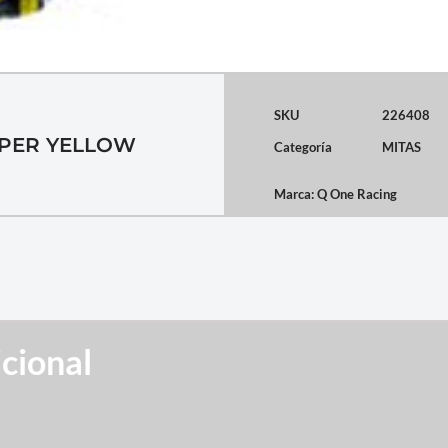
SKU
226408
SUPER YELLOW
Categoría
MITAS
Marca:
Q One Racing
cional