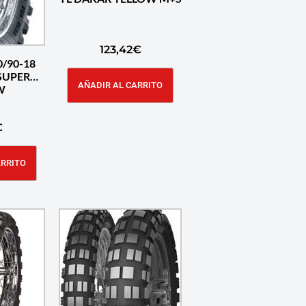
123,42
€
0/90-18
 SUPER
AÑADIR AL CARRITO
W
€
ARRITO