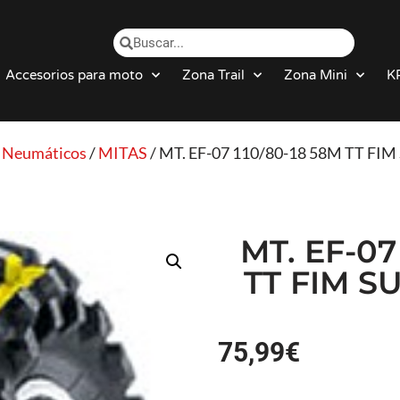
Accesorios para moto
Zona Trail
Zona Mini
K
/
Neumáticos
/
MITAS
/ MT. EF-07 110/80-18 58M TT F
MT. EF-07
TT FIM 
75,99
€