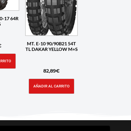
0-17 64R
S
MT. E-10 90/90B21 54T
€
TL DAKAR YELLOW M+S
ARRITO
82,89
€
AÑADIR AL CARRITO