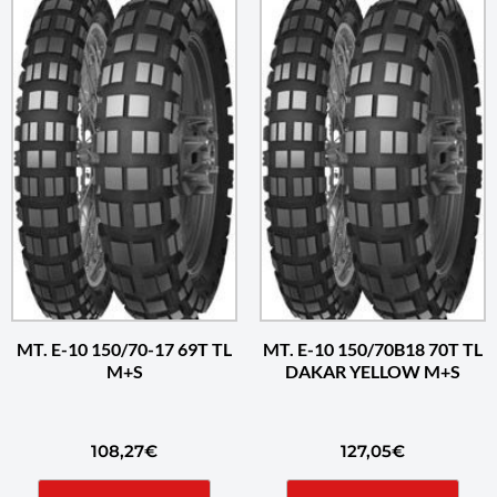
MT. E-10 150/70-17 69T TL
MT. E-10 150/70B18 70T TL
M+S
DAKAR YELLOW M+S
108,27
€
127,05
€