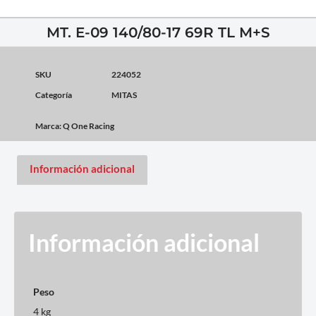
MT. E-09 140/80-17 69R TL M+S
SKU
224052
Categoría
MITAS
Marca:
Q One Racing
Información adicional
Información adicional
Peso
4 kg