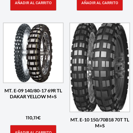
AÑADIR AL CARRITO
AÑADIR AL CARRITO
MT. E-09 140/80-17 69R TL
DAKAR YELLOW M+S
110,11
€
MT. E-10 150/70B18 70T TL
M+S
AÑADIR AL CARRITO