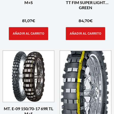
M+S
TT FIM SUPER LIGHT
GREEN
81,07
€
84,70
€
AÑADIR AL CARRITO
AÑADIR AL CARRITO
MT. E-09 150/70-17 69R TL
M+S