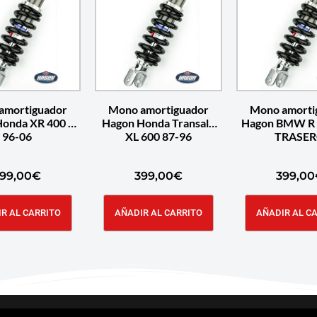
amortiguador
Mono amortiguador
Mono amorti
onda XR 400 R
Hagon Honda Transalp
Hagon BMW R 
96-06
XL 600 87-96
TRASE
99,00
€
399,00
€
399,00
R AL CARRITO
AÑADIR AL CARRITO
AÑADIR AL C