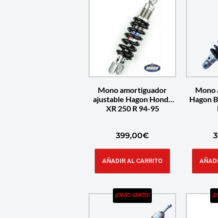
Mono amortiguador
Mono 
ajustable Hagon Honda
Hagon 
XR 250 R 94-95
399,00
€
3
AÑADIR AL CARRITO
AÑADI
¡ENVÍO GRATIS!
¡E