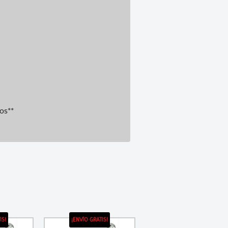
ros**
IS!
¡ENVÍO GRATIS!