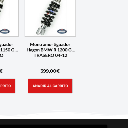
guador
Mono amortiguador
1150 GS
Hagon BMW R 1200 GS
RO
TRASERO 04-12
€
399,00
€
ARRITO
AÑADIR AL CARRITO