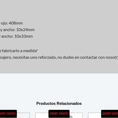
de ojo: 408mm
lo y ancho: 10x24mm
o y ancho: 10x33mm
 fabricarlo a medida*
pasajero, necesitas uno reforzado, no dudes en contactar con nosot
Productos Relacionados
NVÍO GRATIS!
¡ENVÍO GRATIS!
¡ENVÍO GRAT