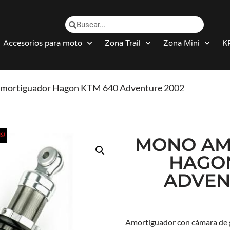
Accesorios para moto
Zona Trail
Zona Mini
K
mortiguador Hagon KTM 640 Adventure 2002
S!
MONO AM
HAGON
ADVEN
Amortiguador con cámara de ga