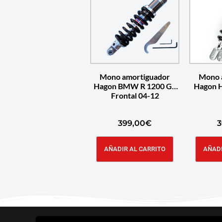
Mono amortiguador
Mono 
Hagon BMW R 1200 GS
Hagon H
Frontal 04-12
399,00
€
3
AÑADIR AL CARRITO
AÑADI