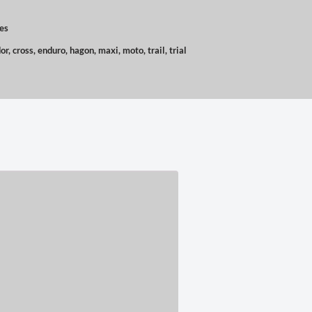
es
or
,
cross
,
enduro
,
hagon
,
maxi
,
moto
,
trail
,
trial