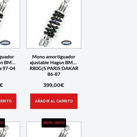
guador
Mono amortiguador
gon BMW
ajustable Hagon BMW
a 97-04
R80G|S PARIS DAKAR
86-87
€
399,00
€
ARRITO
AÑADIR AL CARRITO
IS!
¡ENVÍO GRATIS!