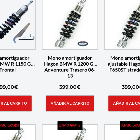
amortiguador
Mono amortiguador
Mono amorti
BMW R 1150 GS
Hagon BMW R 1200 GS
ajustable Ha
Frontal
Adventure Trasero 06-
F650ST strad
13
99,00
€
399,00
€
399,00
R AL CARRITO
AÑADIR AL CARRITO
AÑADIR AL C
NVÍO GRATIS!
¡ENVÍO GRATIS!
¡ENVÍO GRAT