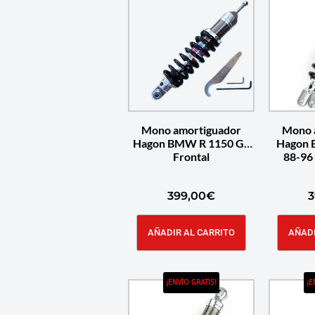
Mono amortiguador
Mono 
Hagon BMW R 1150 GS
Hagon 
Frontal
88-96 
399,00
€
3
AÑADIR AL CARRITO
AÑADI
¡ENVÍO GRATIS!
¡E