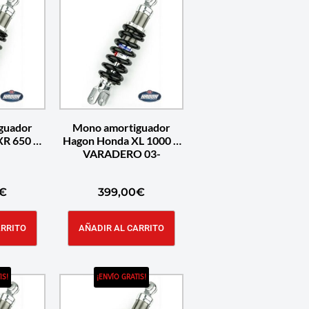
guador
Mono amortiguador
XR 650 R
Hagon Honda XL 1000 V
VARADERO 03-
€
399,00
€
ARRITO
AÑADIR AL CARRITO
IS!
¡ENVÍO GRATIS!