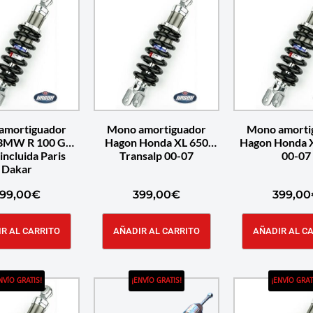
amortiguador
Mono amortiguador
Mono amorti
BMW R 100 GS
Hagon Honda XL 650
Hagon Honda 
incluida Paris
Transalp 00-07
00-07
Dakar
99,00
€
399,00
€
399,00
R AL CARRITO
AÑADIR AL CARRITO
AÑADIR AL C
NVÍO GRATIS!
¡ENVÍO GRATIS!
¡ENVÍO GRAT