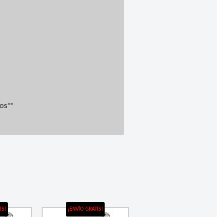
ros**
IS!
¡ENVÍO GRATIS!