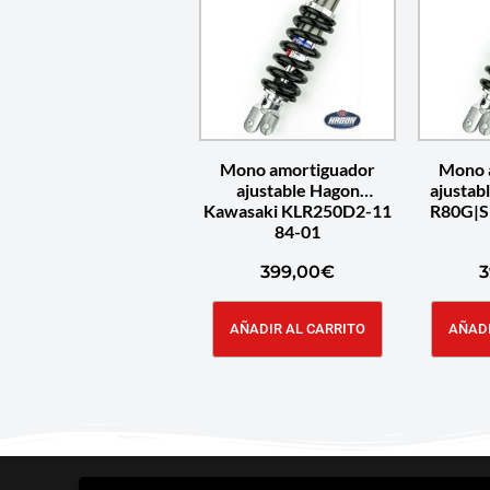
Mono amortiguador
Mono 
ajustable Hagon
ajusta
Kawasaki KLR250D2-11
R80G|S
84-01
399,00
€
3
AÑADIR AL CARRITO
AÑADI