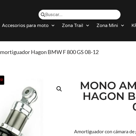
Accesorios para moto
Zona Trail
Zona Mini
K
amortiguador Hagon BMW F 800 GS 08-12
S!
MONO AM
HAGON B
Amortiguador con cámara de ga