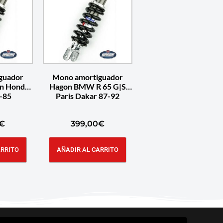
guador
Mono amortiguador
on Honda
Hagon BMW R 65 G|S
-85
Paris Dakar 87-92
€
399,00
€
ARRITO
AÑADIR AL CARRITO