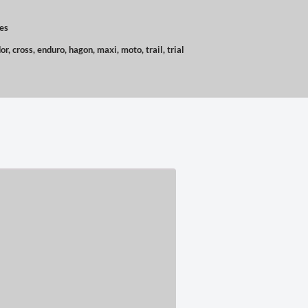
es
or
,
cross
,
enduro
,
hagon
,
maxi
,
moto
,
trail
,
trial