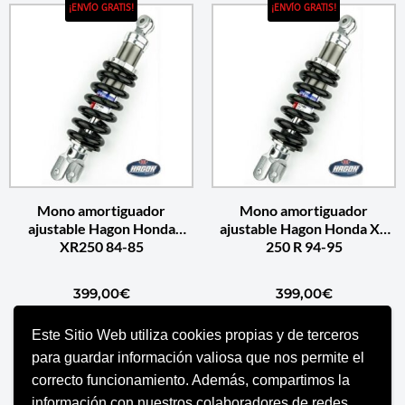
¡ENVÍO GRATIS!
¡ENVÍO GRATIS!
Mono amortiguador
Mono amortiguador
ajustable Hagon Honda
ajustable Hagon Honda XR
XR250 84-85
250 R 94-95
399,00
€
399,00
€
Este Sitio Web utiliza cookies propias y de terceros
AÑADIR AL CARRITO
AÑADIR AL CARRITO
para guardar información valiosa que nos permite el
correcto funcionamiento. Además, compartimos la
información con nuestros colaboradores de redes