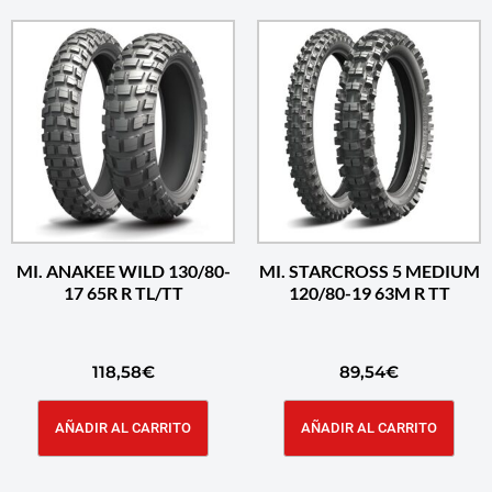
MI. ANAKEE WILD 130/80-
MI. STARCROSS 5 MEDIUM
17 65R R TL/TT
120/80-19 63M R TT
118,58
€
89,54
€
AÑADIR AL CARRITO
AÑADIR AL CARRITO