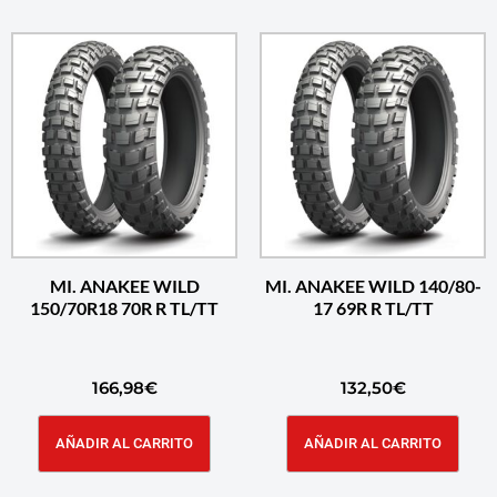
MI. ANAKEE WILD
MI. ANAKEE WILD 140/80-
150/70R18 70R R TL/TT
17 69R R TL/TT
166,98
€
132,50
€
AÑADIR AL CARRITO
AÑADIR AL CARRITO