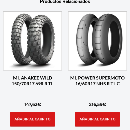
Productos Relacionados
MI. ANAKEE WILD
MI. POWER SUPERMOTO
150/70R17 69R R TL
16/60R17 NHS R TL C
147,62
€
216,59
€
AÑADIR AL CARRITO
AÑADIR AL CARRITO