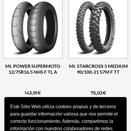
MI. POWER SUPERMOTO
MI. STARCROSS 5 MEDIUM
12/75R16.5 NHS F TL A
90/100-21 57M F TT
143,91
€
75,02
€
Este Sitio Web utiliza cookies propias y de terceros
AÑADIR AL CARRITO
AÑADIR AL CARRITO
para guardar información valiosa que nos permite el
correcto funcionamiento. Además, compartimos la
información con nuestros colaboradores de redes