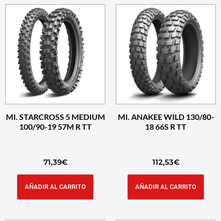
MI. STARCROSS 5 MEDIUM
MI. ANAKEE WILD 130/80-
100/90-19 57M R TT
18 66S R TT
71,39
€
112,53
€
AÑADIR AL CARRITO
AÑADIR AL CARRITO