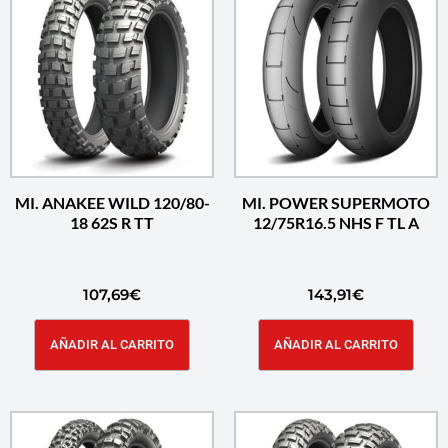
MI. ANAKEE WILD 120/80-
MI. POWER SUPERMOTO
18 62S R TT
12/75R16.5 NHS F TL A
107,69
€
143,91
€
AÑADIR AL CARRITO
AÑADIR AL CARRITO