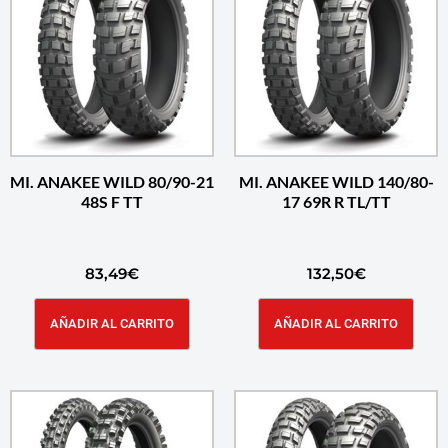
MI. ANAKEE WILD 80/90-21
MI. ANAKEE WILD 140/80-
48S F TT
17 69R R TL/TT
83,49
€
132,50
€
AÑADIR AL CARRITO
AÑADIR AL CARRITO