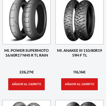
MI. POWER SUPERMOTO
MI. ANAKEE III 110/80R19
16/60R17 NHS R TL RAIN
59H F TL
226,27
€
116,16
€
AÑADIR AL CARRITO
AÑADIR AL CARRITO