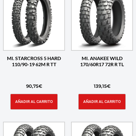
MI. STARCROSS 5 HARD
MI. ANAKEE WILD
110/90-19 62M R TT
170/60R17 72R R TL
90,75
€
139,15
€
AÑADIR AL CARRITO
AÑADIR AL CARRITO