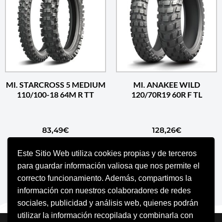
MI. STARCROSS 5 MEDIUM
MI. ANAKEE WILD
110/100-18 64M R TT
120/70R19 60R F TL
83,49
€
128,26
€
Este Sitio Web utiliza cookies propias y de terceros
AÑADIR AL CARRITO
AÑADIR AL CARRITO
para guardar información valiosa que nos permite el
correcto funcionamiento. Además, compartimos la
información con nuestros colaboradores de redes
sociales, publicidad y análisis web, quienes podrán
utilizar la información recopilada y combinarla con