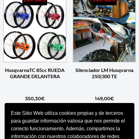
¡ENVÍO GRATIS!
¡ENVÍO GRATIS!
HusqvarnaTC 85cc RUEDA
Silenciador LM Husqvarna
GRANDE DELANTERA
250|300 TE
350,30
€
149,00
€
Este Sitio Web utiliza cookies propias y de terceros
AÑADIR AL CARRITO
SELECCIONAR OPCIONES
para guardar información valiosa que nos permite el
correcto funcionamiento. Además, compartimos la
información con nuestros colaboradores de redes