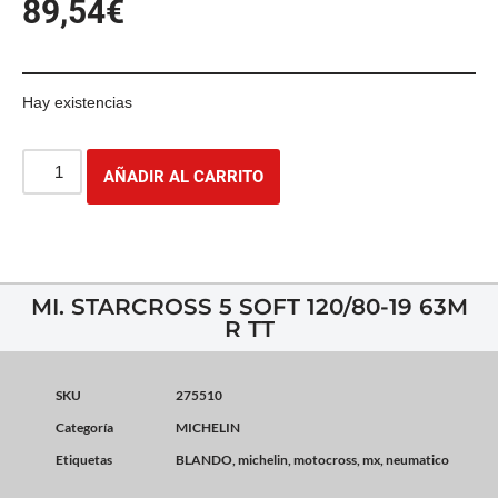
89,54
€
Hay existencias
AÑADIR AL CARRITO
MI. STARCROSS 5 SOFT 120/80-19 63M
R TT
SKU
275510
Categoría
MICHELIN
Etiquetas
BLANDO
,
michelin
,
motocross
,
mx
,
neumatico