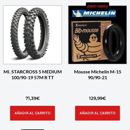
¡ENVÍO GRATIS!
MI. STARCROSS 5 MEDIUM
Mousse Michelin M-15
100/90-19 57M R TT
90/90-21
71,39
€
129,99
€
AÑADIR AL CARRITO
AÑADIR AL CARRITO