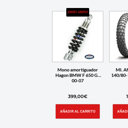
¡ENVÍO GRATIS!
Mono amortiguador
MI. 
Hagon BMW F 650 GS
140/80-
00-07
399,00
€
AÑADIR AL CARRITO
AÑADI