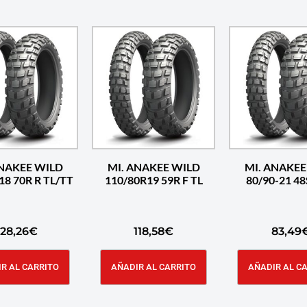
ANAKEE WILD
MI. ANAKEE WILD
MI. ANAKEE
18 70R R TL/TT
110/80R19 59R F TL
80/90-21 48
128,26
€
118,58
€
83,49
R AL CARRITO
AÑADIR AL CARRITO
AÑADIR AL C