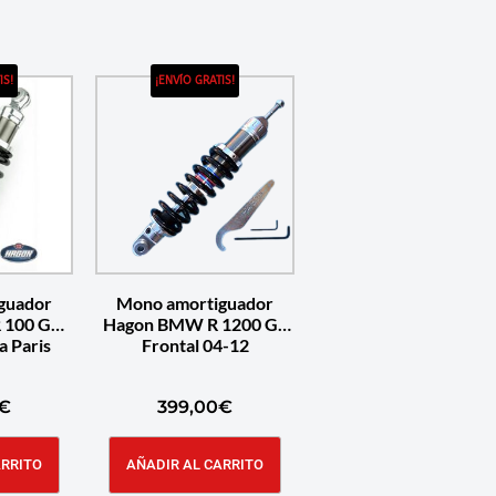
IS!
¡ENVÍO GRATIS!
guador
Mono amortiguador
 100 GS
Hagon BMW R 1200 GS
a Paris
Frontal 04-12
€
399,00
€
ARRITO
AÑADIR AL CARRITO