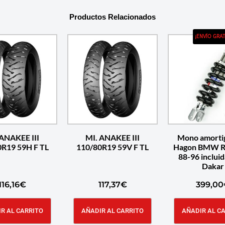
Productos Relacionados
¡ENVÍO GRAT
 ANAKEE III
MI. ANAKEE III
Mono amorti
R19 59H F TL
110/80R19 59V F TL
Hagon BMW R
88-96 incluid
Dakar
116,16
€
117,37
€
399,00
R AL CARRITO
AÑADIR AL CARRITO
AÑADIR AL C