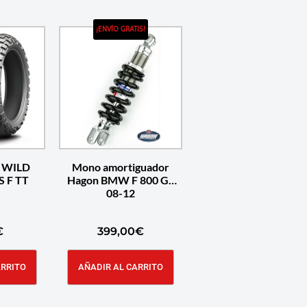
¡ENVÍO GRATIS!
 WILD
Mono amortiguador
S F TT
Hagon BMW F 800 GS
08-12
€
399,00
€
ARRITO
AÑADIR AL CARRITO