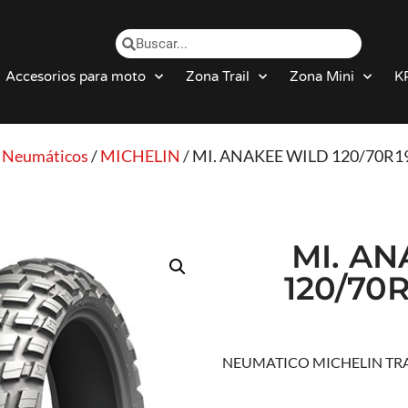
Accesorios para moto
Zona Trail
Zona Mini
K
/
Neumáticos
/
MICHELIN
/ MI. ANAKEE WILD 120/70R19
MI. A
120/70R
NEUMATICO MICHELIN TR