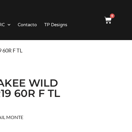
0
RC
Contacto
TP Designs
 60R F TL
NAKEE WILD
19 60R F TL
AIL MONTE