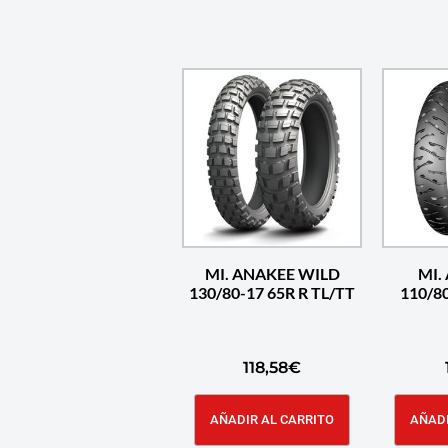
MI. ANAKEE WILD
MI.
130/80-17 65R R TL/TT
110/80
118,58
€
AÑADIR AL CARRITO
AÑADI