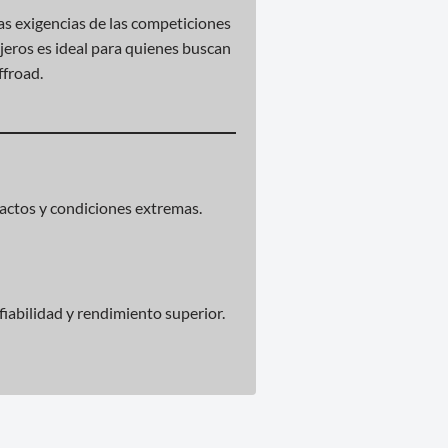
 las exigencias de las competiciones
jeros es ideal para quienes buscan
ffroad.
actos y condiciones extremas.
iabilidad y rendimiento superior.