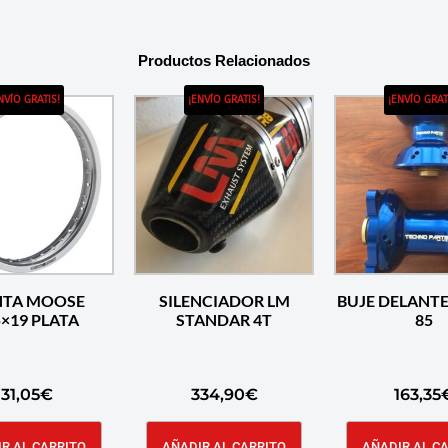
Productos Relacionados
NVÍO GRATIS!
¡ENVÍO GRATIS!
¡ENVÍO GRAT
NTA MOOSE
SILENCIADOR LM
BUJE DELANTERO KTM
1.85×19 PLATA
STANDAR 4T
85
131,05
€
334,90
€
163,35
R AL CARRITO
AÑADIR AL CARRITO
AÑADIR AL C