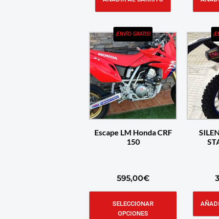
¡ENVÍO GRATIS!
¡E
Escape LM Honda CRF
SILE
150
ST
595,00
€
SELECCIONAR
AÑADI
OPCIONES