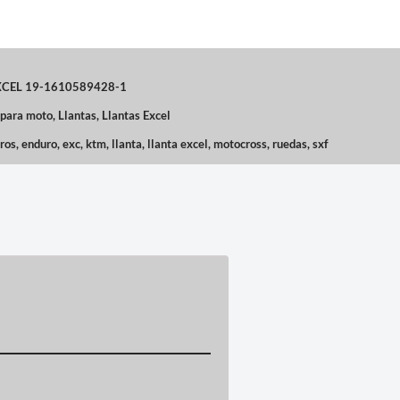
XCEL 19-1610589428-1
 para moto
,
Llantas
,
Llantas Excel
ros
,
enduro
,
exc
,
ktm
,
llanta
,
llanta excel
,
motocross
,
ruedas
,
sxf