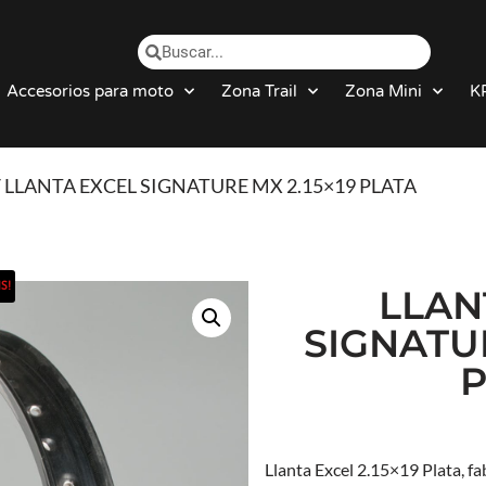
Accesorios para moto
Zona Trail
Zona Mini
K
/ LLANTA EXCEL SIGNATURE MX 2.15×19 PLATA
S!
LLAN
SIGNATUR
P
Llanta Excel 2.15×19 Plata, fa