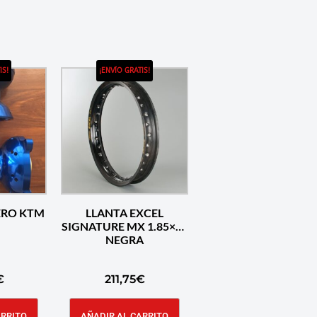
IS!
¡ENVÍO GRATIS!
LLANTA EXCEL
SIGNATURE MX 1.85×19
NEGRA
€
211,75
€
ARRITO
AÑADIR AL CARRITO