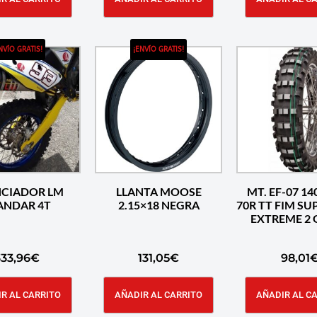
NVÍO GRATIS!
¡ENVÍO GRATIS!
NCIADOR LM
LLANTA MOOSE
MT. EF-07 14
ANDAR 4T
2.15×18 NEGRA
70R TT FIM SU
EXTREME 2 
333,96
€
131,05
€
98,01
R AL CARRITO
AÑADIR AL CARRITO
AÑADIR AL C