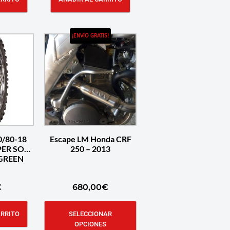
¡ENVÍO GRATIS!
0/80-18
Escape LM Honda CRF
PER SOFT
250 – 2013
GREEN
€
680,00
€
ARRITO
SELECCIONAR
OPCIONES