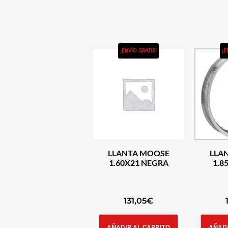
¡ENVÍO GRATIS!
¡E
LLANTA MOOSE
LLA
1.60X21 NEGRA
131,05
€
AÑADIR AL CARRITO
AÑADI