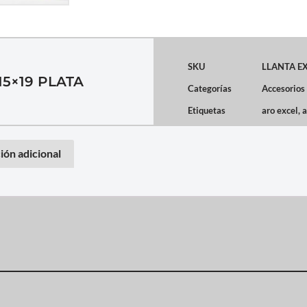
SKU
LLANTA E
15×19 PLATA
Categorías
Accesorios
Etiquetas
aro excel
,
a
ión adicional