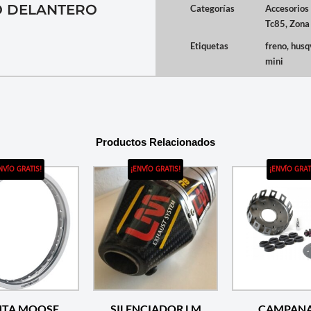
O DELANTERO
Categorías
Accesorios
Tc85
,
Zona
Etiquetas
freno
,
husq
mini
Productos Relacionados
NVÍO GRATIS!
¡ENVÍO GRATIS!
¡ENVÍO GRAT
NTA MOOSE
SILENCIADOR LM
CAMPANA