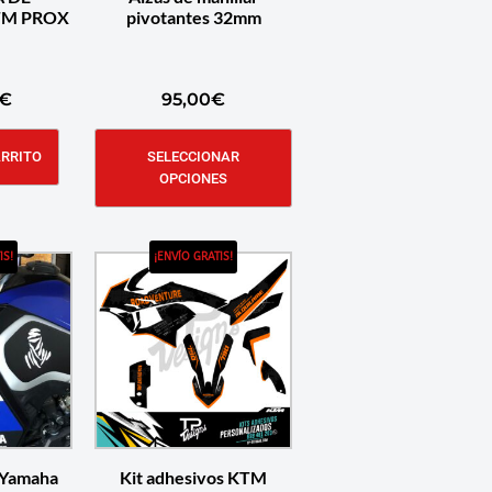
TM PROX
pivotantes 32mm
€
95,00
€
ARRITO
SELECCIONAR
OPCIONES
IS!
¡ENVÍO GRATIS!
 Yamaha
Kit adhesivos KTM