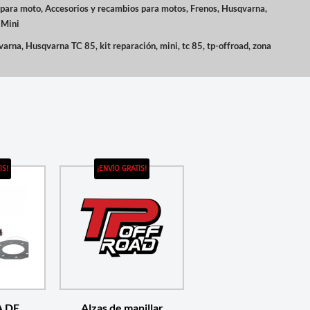
 para moto
,
Accesorios y recambios para motos
,
Frenos
,
Husqvarna
,
 Mini
varna
,
Husqvarna TC 85
,
kit reparación
,
mini
,
tc 85
,
tp-offroad
,
zona
IS!
¡ENVÍO GRATIS!
 DE
Alzas de manillar