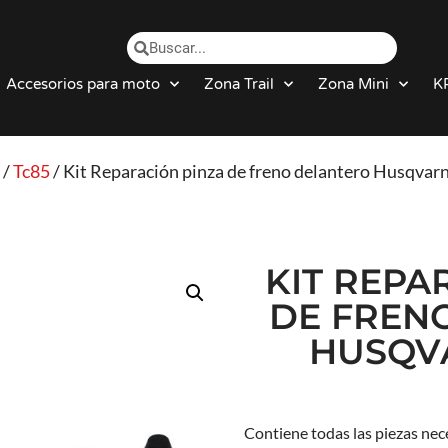
Accesorios para moto
Zona Trail
Zona Mini
K
/
Tc85
/ Kit Reparación pinza de freno delantero Husqvar
KIT REPA
DE FREN
HUSQVA
Contiene todas las piezas nece