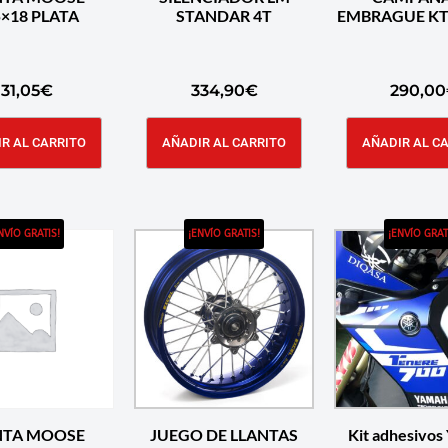
2.15×18 PLATA
STANDAR 4T
EMBRAGUE K
131,05
€
334,90
€
290,00
R AL CARRITO
AÑADIR AL CARRITO
AÑADIR AL C
NVÍO GRATIS!
¡ENVÍO GRATIS!
¡ENVÍO GRAT
NTA MOOSE
JUEGO DE LLANTAS
Kit adhesivos