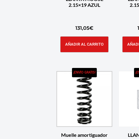
2.15×19 AZUL
131,05
€
AÑADIR AL CARRITO
AÑADI
¡ENVÍO GRATIS!
¡E
Muelle amortiguador
LLA