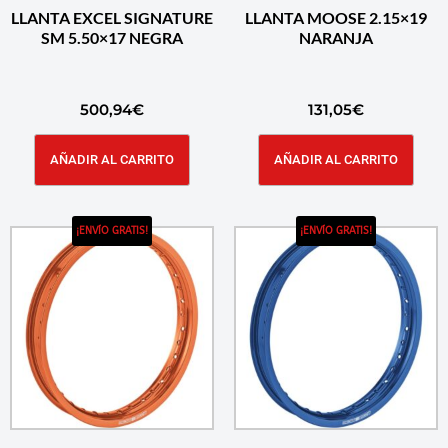
LLANTA EXCEL SIGNATURE
LLANTA MOOSE 2.15×19
SM 5.50×17 NEGRA
NARANJA
500,94
€
131,05
€
AÑADIR AL CARRITO
AÑADIR AL CARRITO
¡ENVÍO GRATIS!
¡ENVÍO GRATIS!