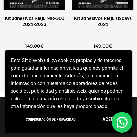
Kit adhesivos Rieju MR-300
Kit adhesivos Rieju sixdays
2021-2023
2021
149,00
€
149,00
€
Este Sitio Web utiliza cookies propias y de terceros
AÑADIR AL CARRITO
AÑADIR AL CARRITO
para guardar información valiosa que nos permite el
correcto funcionamiento. Además, compartimos la
información con nuestros colaboradores de redes
sociales, publicidad y análisis web, quienes podrán
utilizar la información recopilada y combinarla con
Neve
| Funciona gracias a
WordPress
otra información que les haya proporcionado.
Aviso Legal
Política de cookies
ACEPTO
CONFIGURACIÓN DE PRIVACIDAD
Política de privacidad
Condiciones Generales
Contacto