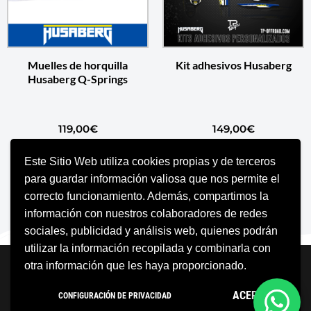
Muelles de horquilla
Kit adhesivos Husaberg
Husaberg Q-Springs
119,00
€
149,00
€
Este Sitio Web utiliza cookies propias y de terceros
SELECCIONAR OPCIONES
AÑADIR AL CARRITO
para guardar información valiosa que nos permite el
correcto funcionamiento. Además, compartimos la
información con nuestros colaboradores de redes
sociales, publicidad y análisis web, quienes podrán
utilizar la información recopilada y combinarla con
Neve
| Funciona gracias a
WordPress
otra información que les haya proporcionado.
Aviso Legal
Política de cookies
ACEPTO
CONFIGURACIÓN DE PRIVACIDAD
Política de privacidad
Condiciones Generales