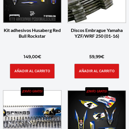
Kit adhesivos Husaberg Red
Discos Embrague Yamaha
Bull Rockstar
YZF/WRF 250 (01-16)
149,00
€
59,99
€
AÑADIR AL CARRITO
AÑADIR AL CARRITO
¡ENVÍO GRATIS!
¡ENVÍO GRATIS!