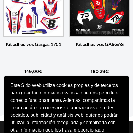
Kit adhesivos Gasgas 1701
Kit adhesivos GASGAS
149,00
€
180,29
€
Este Sitio Web utiliza cookies propias y de terceros
AÑADIR AL CARRITO
AÑADIR AL CARRITO
para guardar información valiosa que nos permite el
correcto funcionamiento. Además, compartimos la
información con nuestros colaboradores de redes
sociales, publicidad y análisis web, quienes podrán
utilizar la información recopilada y combinarla con
Neve
| Funciona gracias a
WordPress
otra información que les haya proporcionado.