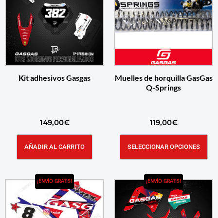
Kit adhesivos Gasgas
Muelles de horquilla GasGas
Q-Springs
149,00
€
119,00
€
AÑADIR AL CARRITO
SELECCIONAR OPCIONES
¡ENVÍO GRATIS!
¡ENVÍO GRATIS!