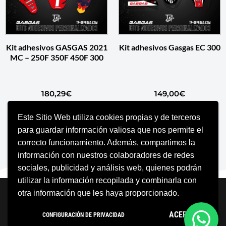
Kit adhesivos GASGAS 2021
Kit adhesivos Gasgas EC 300
MC – 250F 350F 450F 300
180,29
€
149,00
€
Este Sitio Web utiliza cookies propias y de terceros
AÑADIR AL CARRITO
AÑADIR AL CARRITO
para guardar información valiosa que nos permite el
correcto funcionamiento. Además, compartimos la
información con nuestros colaboradores de redes
sociales, publicidad y análisis web, quienes podrán
utilizar la información recopilada y combinarla con
Neve
| Funciona gracias a
WordPress
otra información que les haya proporcionado.
Aviso Legal
Política de cookies
ACEPTO
CONFIGURACIÓN DE PRIVACIDAD
Política de privacidad
Condiciones Generales