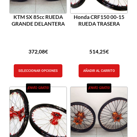
KTM SX 85cc RUEDA
Honda CRF150 00-15
GRANDE DELANTERA
RUEDA TRASERA
372,08
€
514,25
€
SELECCIONAR OPCIONES
AÑADIR AL CARRITO
¡ENVÍO GRATIS!
¡ENVÍO GRATIS!