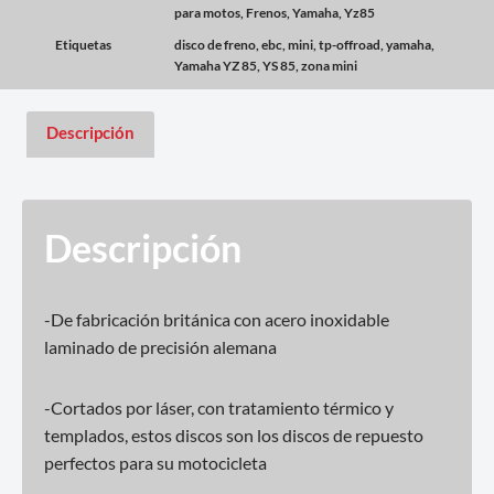
para motos
,
Frenos
,
Yamaha
,
Yz85
Etiquetas
disco de freno
,
ebc
,
mini
,
tp-offroad
,
yamaha
,
Yamaha YZ 85
,
YS 85
,
zona mini
Descripción
Descripción
-De fabricación británica con acero inoxidable
laminado de precisión alemana
-Cortados por láser, con tratamiento térmico y
templados, estos discos son los discos de repuesto
perfectos para su motocicleta