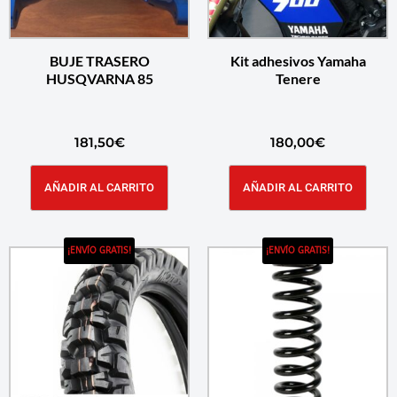
BUJE TRASERO
Kit adhesivos Yamaha
HUSQVARNA 85
Tenere
181,50
€
180,00
€
AÑADIR AL CARRITO
AÑADIR AL CARRITO
¡ENVÍO GRATIS!
¡ENVÍO GRATIS!