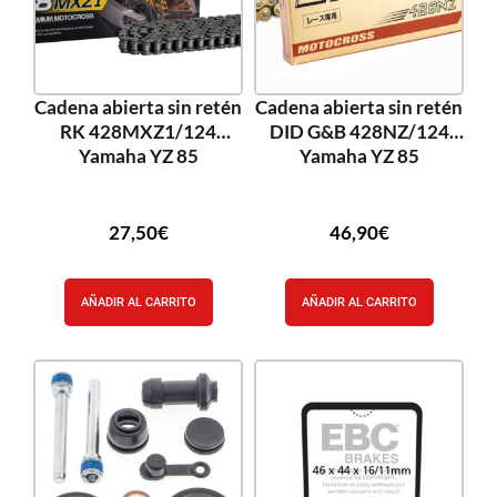
Cadena abierta sin retén
Cadena abierta sin retén
RK 428MXZ1/124
DID G&B 428NZ/124
Yamaha YZ 85
Yamaha YZ 85
27,50
€
46,90
€
AÑADIR AL CARRITO
AÑADIR AL CARRITO