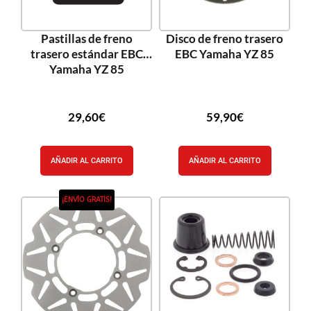
Pastillas de freno
Disco de freno trasero
trasero estándar EBC
EBC Yamaha YZ 85
Yamaha YZ 85
29,60
€
59,90
€
AÑADIR AL CARRITO
AÑADIR AL CARRITO
¡ENVÍO GRATIS!