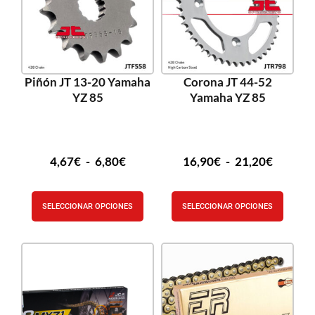
Piñón JT 13-20 Yamaha
Corona JT 44-52
YZ 85
Yamaha YZ 85
4,67
€
-
6,80
€
16,90
€
-
21,20
€
SELECCIONAR OPCIONES
SELECCIONAR OPCIONES