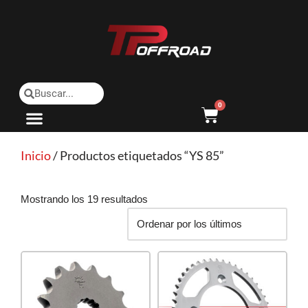
Saltar
al
contenido
0
Inicio
/ Productos etiquetados “YS 85”
Mostrando los 19 resultados