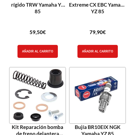
rígido TRW Yamaha YZ
Extreme CX EBC Yamaya
85
YZ 85
59,50
€
79,90
€
AÑADIR AL CARRITO
AÑADIR AL CARRITO
Kit Reparación bomba
Bujía BR10EIX NGK
de freno delantera
Yamaha YZ 85