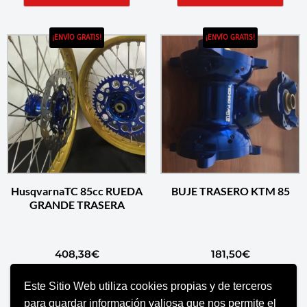
¡ENVÍO GRATIS!
¡ENVÍO GRATIS!
HusqvarnaTC 85cc RUEDA
BUJE TRASERO KTM 85
GRANDE TRASERA
408,38
€
181,50
€
Este Sitio Web utiliza cookies propias y de terceros
AÑADIR AL CARRITO
AÑADIR AL CARRITO
para guardar información valiosa que nos permite el