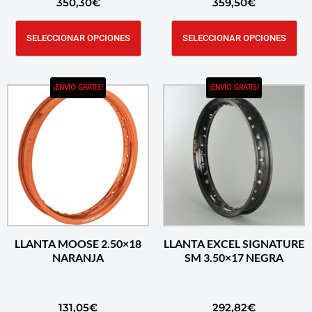
350,30
€
359,50
€
SELECCIONAR OPCIONES
SELECCIONAR OPCIONES
¡ENVÍO GRATIS!
¡ENVÍO GRATIS!
LLANTA MOOSE 2.50×18
LLANTA EXCEL SIGNATURE
NARANJA
SM 3.50×17 NEGRA
131,05
€
292,82
€