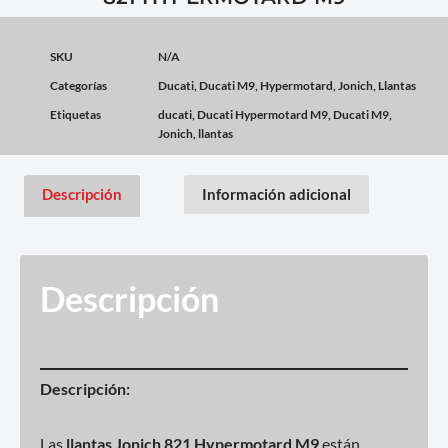
SKU
N/A
Categorías
Ducati
,
Ducati M9
,
Hypermotard
,
Jonich
,
Llantas
Etiquetas
ducati
,
Ducati Hypermotard M9
,
Ducati M9
,
Jonich
,
llantas
Descripción
Información adicional
Descripción
Descripción:
Las
llantas Jonich 821 Hypermotard M9
están