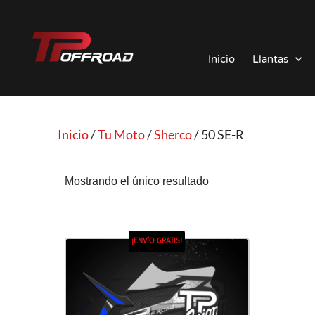
Saltar
al
Inicio
Llantas
contenido
Inicio
/
Tu Moto
/
Sherco
/ 50 SE-R
Mostrando el único resultado
¡ENVÍO GRATIS!