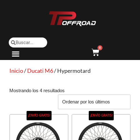
Saltar
al
contenido
0
Inicio
/
Ducati M6
/ Hypermotard
Mostrando los 4 resultados
¡ENVÍO GRATIS!
¡ENVÍO GRATIS!