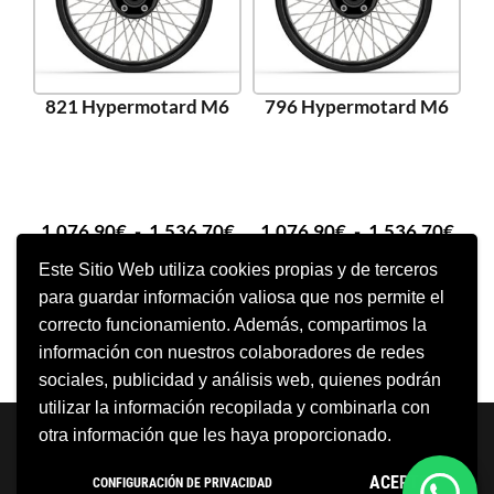
821 Hypermotard M6
796 Hypermotard M6
1.076,90
€
-
1.536,70
€
1.076,90
€
-
1.536,70
€
Este Sitio Web utiliza cookies propias y de terceros
para guardar información valiosa que nos permite el
SELECCIONAR OPCIONES
SELECCIONAR OPCIONES
correcto funcionamiento. Además, compartimos la
información con nuestros colaboradores de redes
sociales, publicidad y análisis web, quienes podrán
utilizar la información recopilada y combinarla con
Neve
| Funciona gracias a
WordPress
otra información que les haya proporcionado.
Aviso Legal
Política de cookies
ACEPTO
CONFIGURACIÓN DE PRIVACIDAD