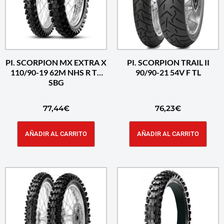
PI. SCORPION MX EXTRA X
PI. SCORPION TRAIL II
110/90-19 62M NHS R TT
90/90-21 54V F TL
SBG
77,44
€
76,23
€
AÑADIR AL CARRITO
AÑADIR AL CARRITO