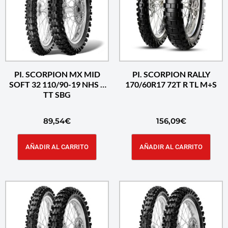
PI. SCORPION MX MID
PI. SCORPION RALLY
SOFT 32 110/90-19 NHS R
170/60R17 72T R TL M+S
TT SBG
89,54
€
156,09
€
AÑADIR AL CARRITO
AÑADIR AL CARRITO