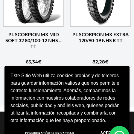
PI. SCORPION MX MID
PI. SCORPION MX EXTRA
SOFT 32 80/100-12 NHS R
120/90-19 NHS R TT
TT
65,34
€
82,28
€
Este Sitio Web utiliza cookies propias y de terceros
AÑADIR AL CARRITO
AÑADIR AL CARRITO
para guardar información valiosa que nos permite el
correcto funcionamiento. Además, compartimos la
información con nuestros colaboradores de redes
sociales, publicidad y análisis web, quienes podrán
utilizar la información recopilada y combinarla con
Neve
| Funciona gracias a
WordPress
otra información que les haya proporcionado.
Aviso Legal
Política de cookies
ACEPTO
CONFIGURACIÓN DE PRIVACIDAD