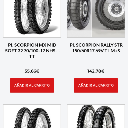
PI. SCORPION MX MID
PI. SCORPION RALLY STR
SOFT 32 70/100-17 NHS F
150/60R17 69V TL M+S
TT
55,66
€
142,78
€
AÑADIR AL CARRITO
AÑADIR AL CARRITO