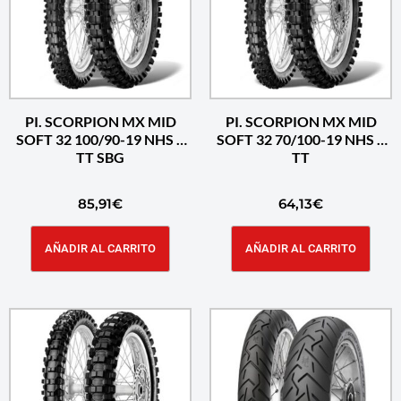
PI. SCORPION MX MID
PI. SCORPION MX MID
SOFT 32 100/90-19 NHS R
SOFT 32 70/100-19 NHS F
TT SBG
TT
85,91
€
64,13
€
AÑADIR AL CARRITO
AÑADIR AL CARRITO