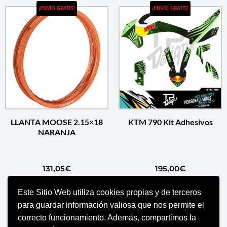
¡ENVÍO GRATIS!
¡ENVÍO GRATIS!
LLANTA MOOSE 2.15×18
KTM 790 Kit Adhesivos
NARANJA
131,05
€
195,00
€
Este Sitio Web utiliza cookies propias y de terceros
AÑADIR AL CARRITO
AÑADIR AL CARRITO
para guardar información valiosa que nos permite el
correcto funcionamiento. Además, compartimos la