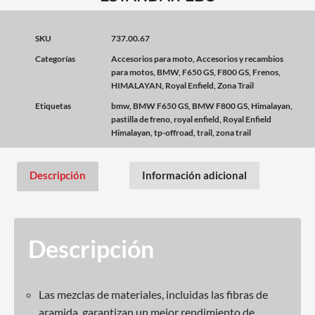
SKU
737.00.67
Categorías
Accesorios para moto
,
Accesorios y recambios
para motos
,
BMW
,
F650 GS
,
F800 GS
,
Frenos
,
HIMALAYAN
,
Royal Enfield
,
Zona Trail
Etiquetas
bmw
,
BMW F650 GS
,
BMW F800 GS
,
Himalayan
,
pastilla de freno
,
royal enfield
,
Royal Enfield
Himalayan
,
tp-offroad
,
trail
,
zona trail
Descripción
Información adicional
Descripción
Las mezclas de materiales, incluidas las fibras de
aramida, garantizan un mejor rendimiento de